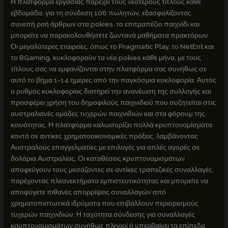
Η πλατφόρμα εργασίας παρέχει τους νεότερους τίτλους κάθε
εβδομάδα, για τη σύνδεση 106 πωλητών, εξασφαλίζοντας
συνεπή ροή άρθρων στα pokies, το επιτραπέζιο παιχνίδι και
μπορείτε να παρακολουθήσετε ζωντανά μαθήματα πρακτόρων.
Οι μεγαλύτερες εταιρείες, όπως το Pragmatic Play, το NetEnt και
το BGaming, κυκλοφορούν τα νέα pokies κάθε μήνα, με τους
τίτλους σας να εμφανίζονται στην πλατφόρμα σας συνήθως σε
αυτό το βήμα 1-14 ημέρες από την παγκόσμια κυκλοφορία. Αυτός
ο ρυθμός κυκλοφορίας διατηρεί την ανανέωση της συλλογής και
προσφέρει χρήση του δημοφιλούς παιχνιδιού που συζητείται στις
αυστραλιανές ομάδες τυχερών παιχνιδιών και στα φόρουμ της
κοινότητας. Η πλατφόρμα καλωσορίζει πολλά κρυπτονομίσματα
κοντά σε αντίκες χρηματοοικονομικές πράξεις, λαμβάνοντας
Αυστραλούς επαγγελματίες με επιλογές για απλές αγορές σε
δολάρια Αυστραλίας. Οι καταθέσεις κρυπτονομισμάτων
αποφεύγουν τους μεσάζοντες σε αντίκες τραπεζικές συναλλαγές,
παρέχοντας πλεονεκτήματα εμπιστευτικότητας και μπορείτε να
αποφύγετε πιθανές απορρίψεις συναλλαγών από
χρηματοπιστωτικά ιδρύματα που επιβάλλουν περιορισμούς
τυχερών παιχνιδιών. Η ταχύτητα σύνδεσης για συναλλαγές
κρυπτονομισμάτων συνήθως πληροί ή υπερβαίνει τα επίπεδα