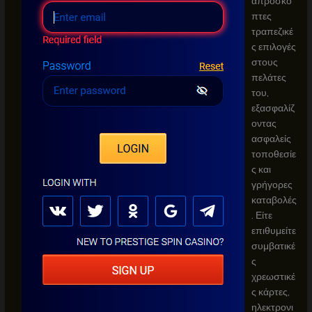
απρόσκο
πτες
τραπεζικέ
ς επιλογές
στους
πελάτες
του,
εξασφαλίζ
οντας
ασφαλείς
τοποθεσίε
ς και
γρήγορες
καταβολές
. Είτε
επιθυμείτε
συμβατικέ
ς
χρεωστικέ
ς κάρτες,
ηλεκτρονι