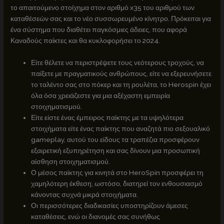
το απαιτούμενο στοίχημα στον αριθμό x35 του αριθμού των
καταθέσεών σας και το νέο συσσωρευμένο κίνητρο. Πρόκειται για
ένα σύστημα που διαθέτει παγκόσμιες άδειες, που αφορά
Καναδούς παίκτες και θα κυκλοφορήσει το 2024.
Είτε θέλετε να περιστρέψετε τους νεότερους τροχούς, να
παίξετε με πραγματικούς ανθρώπους, είτε να εξερευνήσετε
το ταλέντο σας στο πόκερ και τη ρουλέτα, το Herospin έχει
όλα όσα χρειάζεστε για μια αξέχαστη εμπειρία
στοιχηματισμού.
Είτε είστε ένας έμπειρος παίκτης με τα υψηλότερα
στοιχήματα είτε ένας παίκτης που αναζητά πιο σεξουαλικό
gameplay, αυτού του είδους τα τραπέζια προσφέρουν
εξαιρετική εξυπηρέτηση και σας δίνουν μια προσωπική
αίσθηση στοιχηματισμού.
Ο μέσος παίκτης για κινητά στο HeroSpin προσφέρει τη
χαμηλότερη έκθεση, ωστόσο, διατηρεί τον ενθουσιασμό
κάνοντας συχνά μικρά στοιχήματα.
Οι περισσότερες διαδικασίες υποστηρίζουν άμεσες
καταθέσεις, ενώ οι διανομές σας συνήθως