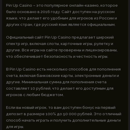
Pin Up Casino – это популярное онлайн-казино, которое
было основано в 2016 году. Сайт доступен на русском
языке, что делает его удобным для игроков из России и
других стран, где русский язык является официальным.
Официальный сайт Pin Up Casino предлагает широкий
спектр игр, включая слоты, карточные игры, рулетку и
другие. Все игры на сайте проверены и лицензированы,
что обеспечивает безопасность и честность игры.
В Pin Up Casino есть несколько способов для пополнения
счета, включая банковские карты, электронные деньги и
другие. Минимальная сумма для пополнения счета
составляет 10 рублей, что делает его доступным для
игроков с любым бюджетом.
Если вы новый игрок, то вам доступен бонус на первый
депозит в размере 100% до 50 000 рублей. Это отличный
способ начать играть и получить дополнительные деньги
для игры.