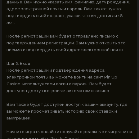
данные. Вам нужно указать имя, фамилию, дату рождения,
адрес электронной почты и пароль. Вам также нужно
подтвердить свой возраст, указав, что вы достигли 18
лет.
После регистрации вам будет отправлено письмо с
подтверждением регистрации. Вам нужно открыть это
письмо и подтвердить свой адрес электронной почты.
Шаг 2: Вход
После регистрации и подтверждения адреса
электронной почты вы можете войти на сайт Pin Up
Casino, используя свои логин и пароль. Вам будет
доступен доступ к игровым автоматам и казино.
Вам также будет доступен доступ к вашим аккаунту, где
вы можете просматривать историю своих ставок и
выигрышей.
Начните играть онлайн и получайте реальные выигрыши на
официальном сайте Pin Up Casino!