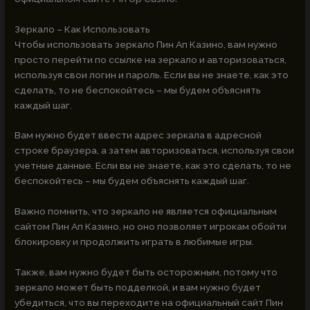
Зеркало – Как Использовать
Чтобы использовать зеркало Пин Ап Казино, вам нужно
просто перейти по ссылке на зеркало и авторизоваться,
используя свои логин и пароль. Если вы не знаете, как это
сделать, то не беспокойтесь – мы будем объяснять
каждый шаг.
Вам нужно будет ввести адрес зеркала в адресной
строке браузера, а затем авторизоваться, используя свои
учетные данные. Если вы не знаете, как это сделать, то не
беспокойтесь – мы будем объяснять каждый шаг.
Важно помнить, что зеркало не является официальным
сайтом Пин Ап Казино, но оно позволяет игрокам обойти
блокировку и продолжить играть в любимые игры.
Также, вам нужно будет быть осторожным, потому что
зеркало может быть подделкой, и вам нужно будет
убедиться, что вы переходите на официальный сайт Пин