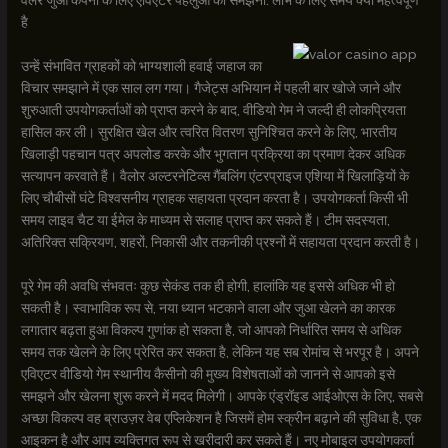
वैलर जुआ कंपनी के लिए एविएटर पहलुओं को समझना: लाभ के लिए समय क्यों महत्वपूर्ण
है
उन्हें संभावित ग्राहकों को भाग्यशाली हवाई जहाज का
विचार समझाने में एक साल लग गया। गैजेट्स अभियान में पहली बार खोजे जाने और
शुरुआती उपयोगकर्ताओं को प्राप्त करने के बाद, वीडियो गेम ने जल्दी ही लोकप्रियता
हासिल कर ली। सुरक्षित खेल और त्वरित वितरण सुनिश्चित करने के लिए, भारतीय
खिलाड़ी पहचान पत्र अपलोड करके और भुगतान प्रक्रिया का प्रमाण देकर अधिक
सत्यापन करवाते हैं। वैलोर अल्टरनेटिव्स गैंबलिंग एंटरप्राइज एशिया में खिलाड़ियों के
लिए चौबीसों घंटे विश्वसनीय ग्राहक सहायता प्रदान करता है। उपयोगकर्ता किसी भी
समय लाइव चैट या ईमेल के माध्यम से सलाह प्राप्त कर सकते हैं। टीम सदस्यता,
अतिरिक्त सक्रियण, शहरों, निकासी और तकनीकी प्रश्नों में सहायता प्रदान करती है।
पूरे गेम की अवधि संभवतः कुछ सेकंड तक ही होगी, हालांकि यह इससे अधिक भी हो
सकती है। स्वाभाविक रूप से, नया ध्यान भटकाने वाला और जुआ खेलने का कारक
लगातार बढ़ता हुआ विकल्प गुणांक हो सकता है, जो आपको निर्धारित समय से अधिक
समय तक खेलने के लिए प्रेरित कर सकता है, लेकिन यह सब रोमांच से भरपूर है। अपने
एविएटर वीडियो गेम स्थानीय कैसीनो की मुख्य विशेषताओं को जानने से आपको इसे
समझने और खेलना शुरू करने में मदद मिलेगी। आपके एंड्रॉइड आईओएस के लिए, सबसे
अच्छा विकल्प वह ब्राउज़र वेब एप्लिकेशन है जिसमें होम स्क्रीन बढ़ाने की सुविधा है, एक
आइकन है और आप व्यक्तिगत रूप से खरीदारी कर सकते हैं। नए मोबाइल उपयोगकर्ता