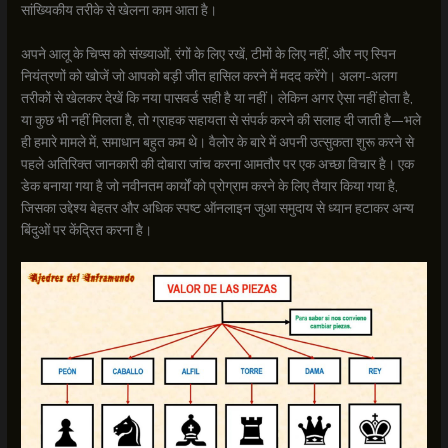
सांख्यिकीय तरीके से खेलना काम आता है।
अपने आलू के चिप्स को संख्याओं, रंगों के लिए रखें, टीमों के लिए नहीं, और नए स्पिन
नियंत्रणों को खोजें जो आपको बड़ी जीत हासिल करने में मदद करेंगे। अलग-अलग
तरीकों से खेलकर देखें कि नया पासवर्ड सही है या नहीं। लेकिन अगर ऐसा नहीं होता है,
या कुछ भी नहीं मिलता है, तो ग्राहक सहायता से संपर्क करने की सलाह दी जाती है—भले
ही हमारे मामले में, समाधान बहुत कम थे। वैलोर के बारे में अपनी उत्सुकता शुरू करने से
पहले अतिरिक्त जानकारी की दोबारा जांच करना आमतौर पर एक अच्छा विचार है। एक
डेक बनाया गया है जो नवीनतम कार्यों को प्रोग्राम करने के लिए तैयार किया गया है,
जिसका उद्देश्य बेहतर और अधिक स्पष्ट ऑनलाइन जुआ समुदाय से ध्यान हटाकर अन्य
बिंदुओं पर केंद्रित करना है।