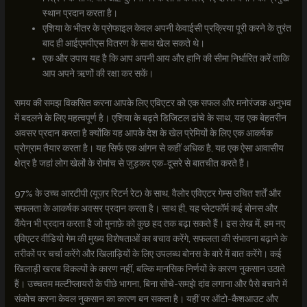
स्थान प्रदान करता है।
एशिया के भीतर के प्रोफाइल केवल अपनी केवाईसी प्रक्रिया पूरी करने के तुरंत
बाद ही आईएमपीएस वितरण के साथ खेल सकते थे।
एक और उपाय यह है कि आप अपनी आय और हानि की सीमा निर्धारित करें ताकि
आप अपने ऋणों की रक्षा कर सकें।
समय की समझ विकसित करना आपके लिए एविएटर को एक सफल और मनोरंजक अनुभव
में बदलने के लिए महत्वपूर्ण है। एशिया के बढ़ते डिजिटल ढांचे के साथ, यह एक बेहतरीन
अवसर प्रदान करता है क्योंकि यह आपके देश के खेल प्रेमियों के लिए एक आकर्षक
प्रोग्राम तैयार करता है। यह सिर्फ एक आंगन से कहीं अधिक है, यह एक ऐसा आवासीय
क्षेत्र है जहां लोग खेलों के रोमांच से जुड़कर एक-दूसरे से बातचीत करते हैं।
97% के उच्च आरटीपी (यूज़र रिटर्न रेट) के साथ, वैलोर एविएटर गेम्स उचित शर्तें और
सफलता के आकर्षक अवसर प्रदान करता है। साथ ही, यह प्लेटफॉर्म कई बोनस और
कैंपेन भी प्रदान करता है जो मुनाफ़े को कुछ हद तक बढ़ा सकते हैं। इस लेख में, हम नए
एविएटर वीडियो गेम की मुख्य विशेषताओं का बचाव करेंगे, सफलता की संभावना बढ़ाने के
तरीकों पर चर्चा करेंगे और खिलाड़ियों के लिए उपलब्ध बोनस के बारे में बात करेंगे। कई
खिलाड़ी खराब विकल्पों के कारण नहीं, बल्कि मानसिक निर्णयों के कारण नुकसान उठाते
हैं। उच्चतम मल्टीप्लायरों के पीछे भागना, बिना सोचे-समझे दांव लगाना और पैसे बचाने में
संकोच करना केवल नुकसान का कारण बन सकता है। यहीं पर ऑटो-कैशआउट और