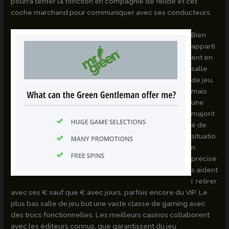
pourra tenter la fonction en compagnie de félidé et cet
coche marchand pour communiquer avec ses conducteurs.
Bien
apparti
ent en
salle
de jeu,
mais
une
majorit
é de
situatio
n
précise
s aident
í retirer
avec ses € sauf que € avec jours, parfois encore du VIP. Le
plus bas salle de jeu but une vaste classe de gaming avec
des trucs fonctionnelles. Les meilleurs casinos collaborent
avec les éditeurs connus, que garantissent du jeu