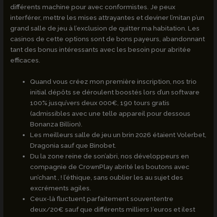
différents machine pour avec conformistes. Je peux
interférer, mettre les mises attrayantes et deviner l’mitan p’un
grand salle de jeu à l’exclusion de quitter ma habitation. Les
casinos de cette options sont de bons payeurs, abandonnant
tant des bonus intéressants avec les besoin pour abritée
efficaces.
Quand vous créez mon première inscription, nos trio
initial dépôts se déroulent boostés lors d’un software
100% jusqu’vers deux 000€, 190 tours gratis
(admissibles avec une telle appareil pour dessous
Bonanza Billion).
Les meilleurs salle de jeu un brin 2026 étaient Volerbet,
Dragonia sauf que Binobet.
Du la zone reine de son’abri, nos développeurs en
compagnie de CrownPlay abrité les boutons avec
un’chant , ! l’éthique, sans oublier les au sujet des
excréments agiles.
Ceux-là fluctuent parfaitement souvententre
deux/20€ sauf que différents milliers )’euros et ilest