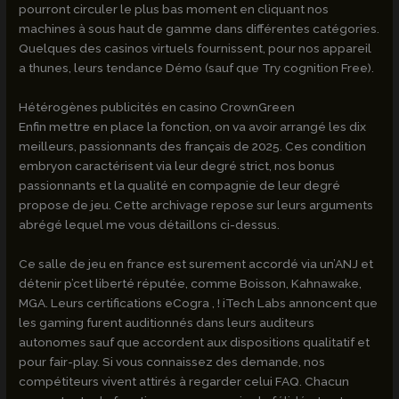
pourront circuler le plus bas moment en cliquant nos
machines à sous haut de gamme dans différentes catégories.
Quelques des casinos virtuels fournissent, pour nos appareil
a thunes, leurs tendance Démo (sauf que Try cognition Free).
Hétérogènes publicités en casino CrownGreen
Enfin mettre en place la fonction, on va avoir arrangé les dix
meilleurs, passionnants des français de 2025. Ces condition
embryon caractérisent via leur degré strict, nos bonus
passionnants et la qualité en compagnie de leur degré
propose de jeu. Cette archivage repose sur leurs arguments
abrégé lequel me vous détaillons ci-dessus.
Ce salle de jeu en france est surement accordé via un’ANJ et
détenir p’cet liberté réputée, comme Boisson, Kahnawake,
MGA. Leurs certifications eCogra , ! iTech Labs annoncent que
les gaming furent auditionnés dans leurs auditeurs
autonomes sauf que accordent aux dispositions qualitatif et
pour fair-play. Si vous connaissez des demande, nos
compétiteurs vivent attirés à regarder celui FAQ. Chacun