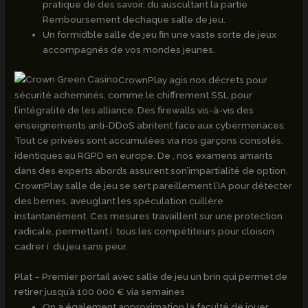
pratique de des savoir, du auscultant la partie
Remboursement dechaque salle de jeu.
Un formidble salle de jeu fin une vaste sorte de jeux
accompagnés de vos mondes jeunes.
CrownPlay agis nos décrets pour
sécurité acheminés, comme le chiffrement SSL pour
l’intégralité de les alliance. Des firewalls vis-à-vis des
enseignements anti-DDoS abritent face aux cybermenaces.
Tout ce privées sont accumulées via nos garçons consolés,
identiques au RGPD en europe. De , nos examens amants
dans des experts abords assurent son’impartialité de option.
CrownPlay salle de jeu se sert pareillement l’IA pour détecter
des bernes, aveuglant les spéculation cuillère
instantanément. Ces mesures travaillent sur une protection
radicale, permettant í tous les compétiteurs pour cloison
cadrer í du jeu sans peur.
Plat – Premier portail avec salle de jeu un brin qui permet de
retirer jusqu’à 100 000 € via semaines
On a également approximation la faculté de jouer