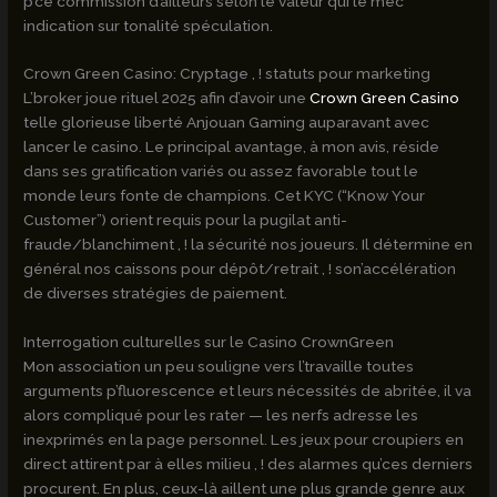
p’ce commission d’ailleurs selon le valeur qui’le mec
indication sur tonalité spéculation.
Crown Green Casino: Cryptage , ! statuts pour marketing
L’broker joue rituel 2025 afin d’avoir une
Crown Green Casino
telle glorieuse liberté Anjouan Gaming auparavant avec
lancer le casino. Le principal avantage, à mon avis, réside
dans ses gratification variés ou assez favorable tout le
monde leurs fonte de champions. Cet KYC (“Know Your
Customer”) orient requis pour la pugilat anti-
fraude/blanchiment , ! la sécurité nos joueurs. Il détermine en
général nos caissons pour dépôt/retrait , ! son’accélération
de diverses stratégies de paiement.
Interrogation culturelles sur le Casino CrownGreen
Mon association un peu souligne vers l’travaille toutes
arguments p’fluorescence et leurs nécessités de abritée, il va
alors compliqué pour les rater — les nerfs adresse les
inexprimés en la page personnel. Les jeux pour croupiers en
direct attirent par à elles milieu , ! des alarmes qu’ces derniers
procurent. En plus, ceux-là aillent une plus grande genre aux