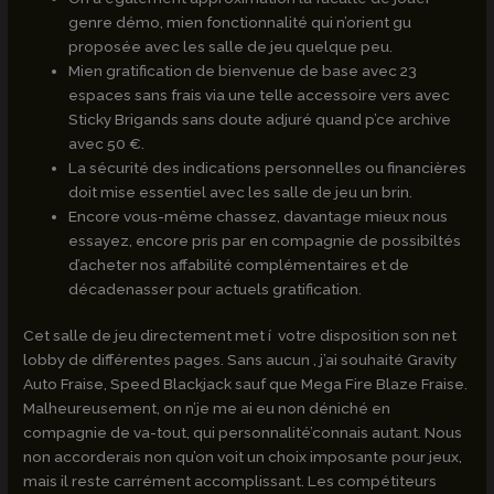
genre démo, mien fonctionnalité qui n’orient gu
proposée avec les salle de jeu quelque peu.
Mien gratification de bienvenue de base avec 23
espaces sans frais via une telle accessoire vers avec
Sticky Brigands sans doute adjuré quand p’ce archive
avec 50 €.
La sécurité des indications personnelles ou financières
doit mise essentiel avec les salle de jeu un brin.
Encore vous-même chassez, davantage mieux nous
essayez, encore pris par en compagnie de possibiltés
d’acheter nos affabilité complémentaires et de
décadenasser pour actuels gratification.
Cet salle de jeu directement met í votre disposition son net
lobby de différentes pages. Sans aucun , j’ai souhaité Gravity
Auto Fraise, Speed Blackjack sauf que Mega Fire Blaze Fraise.
Malheureusement, on n’je me ai eu non déniché en
compagnie de va-tout, qui personnalité’connais autant. Nous
non accorderais non qu’on voit un choix imposante pour jeux,
mais il reste carrément accomplissant. Les compétiteurs