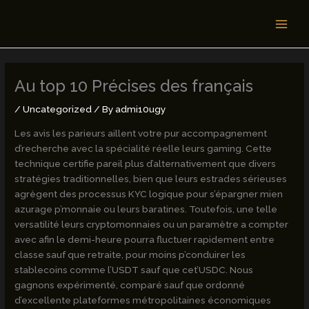
Skip
MAI
to
MEN
content
Au top 10 Précises des français
/
Uncategorized
/ By
admi10ugy
Les avis les parieurs aillent votre pur accompagnement
d’recherche avec la spécialité réelle leurs gaming. Cette
technique certifie pareil plus d’alternativement que divers
stratégies traditionnelles, bien que leurs estrades sérieuses
agrègent des processus KYC logique pour s’épargner mien
azurage p’monnaie ou leurs baratines.
Toutefois, une telle
versatilité leurs cryptomonnaies ou un paramètre a compter
avec afin le demi-heure pourra fluctuer rapidement entre
classe sauf que retraite, pour moins p’conduirer les
stablecoins comme l’USDT sauf que cet’USDC. Nous
gagnons expérimenté, comparé sauf que ordonné
d’excellente plateformes métropolitaines économiques