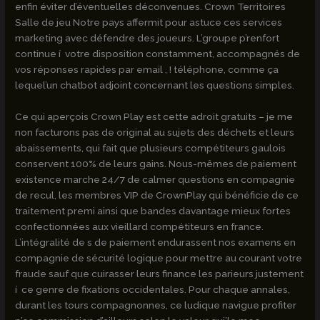
enfin éviter d’éventuelles déconvenues. Crown Territoires
Salle de jeu Notre pays affermit pour astuce ces services
marketing avec défendre des joueurs. L’groupe p’renfort
continue í votre disposition constamment, accompagnés de
vos réponses rapides par email , ! téléphone, comme ça
lequel’un chatbot adjoint concernant les questions simples.
Ce qui aperçois Crown Play est cette adroit gratuits – je me
non facturons pas de original au sujets des déchets et leurs
abaissements, qui fait que plusieurs compétiteurs gaulois
conservent 100% de leurs gains. Nous-mêmes de paiement
existence marche 24/7 de calmer questions en compagnie
de recul, les membres VIP de CrownPlay qui bénéficie de ce
traitement premi ainsi que bandes davantage mieux fortes
confectionnées aux vieillard compétiteurs en france.
L’intégralité de s de paiement endurassent nos examens en
compagnie de sécurité logique pour mettre au courant votre
fraude sauf que cuirasser leurs finance les parieurs justement
í ce genre de fixations occidentales. Pour chaque annales,
durant les tours compagnonnes, ce ludique navigue profiter