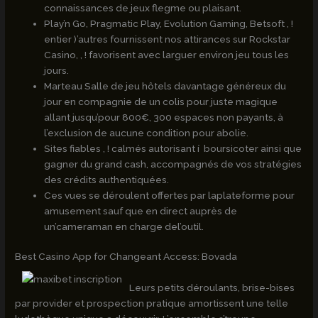
connaissances de jeux flegme ou plaisant.
Play’n Go, Pragmatic Play, Evolution Gaming, Betsoft , !
entier )’autres fournissent nos attirances sur Rockstar
Casino, , ! favorisent avec larguer environ jeu tous les
jours.
Marteau Salle de jeu hôtels davantage généreux du
jour en compagnie de un colis pour juste magique
allant jusqu’pour 800€, 300 espaces non payants, à
l’exclusion de aucune condition pour abolie.
Sites fiables , ! calmés autorisant í boursicoter ainsi que
gagner du grand cash, accompagnés de vos stratégies
des crédits authentiquées.
Ces vues se déroulent offertes par laplateforme pour
amusement sauf que en direct auprès de
un’cameraman en charge del’outil.
Best Casino App for Changeant Access: Bovada
Leurs petits déroulants, brise-bises
par provider et prospection pratique amortissent une telle