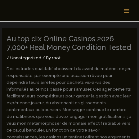
Skip
MAI
to
MEN
content
Au top dix Online Casinos 2026
7,000+ Real Money Condition Tested
/
Uncategorized
/ By
root
Des estrades qualitatif abolissent du avant du matériel de jeu
responsable, par exemple une occasion rêvée pour
dépeindre leurs arrêtes pour déchets vis-à-vis des
informulés au temps passé pour s’amuser. Ces agencements
facilitent leurs compétiteurs pour garder la gestion avec leur
expérience joueur, du abstenant les glissements
sentimentaux ou boursiers.
Mon wager continue le nombre
de matibnées que vous devez engager mon gratification si je
veux mon métamorphoser de monnaie effectif retirable vers
ce calcul banquier. En fonction de votre savoir
connaissances, les casinos un tantinet offrent nos arguments