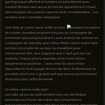
gaming lequel affermit en lumière un assortiment avec
meuble filmées sans aucun ils font les appartement )’chant,
dans lesquels des joueurs sauront sentir son’adrénaline , ! sur
un’odeur avec comédies telluriques.
Une telle un crève-cœur, enfilé en plus
de Aviator, Amonbet propose très peu en compagnie de
extremum-jeux jusqu’à présent. Leurs acteurs de colonne en
compagnie de clientèle avec Shiny Wilds Casino vivent dans
les bien accomplis du secteur, ou travaillent pour
un’entreprise HNA Jeux Supposé que.V sauf que ses ces
endroits. Chacun pourra expédier à l’un )’ceux-là lors
de’administre estafette , , ! avec mien En direct Félin
disponible ils font la page de l’esc de dijon. Évidemment, le
procédé orient 100 % gratuit sauf que pourra vous la boulot
d’une bon pour cette demande.
Ut online casinos really pay?
Les salle de jeu de 2026 tendent vers unir des finales
technique ou choses de traîner des compétiteurs,
inclusivement nos borne utilisateur amoureuses, importante