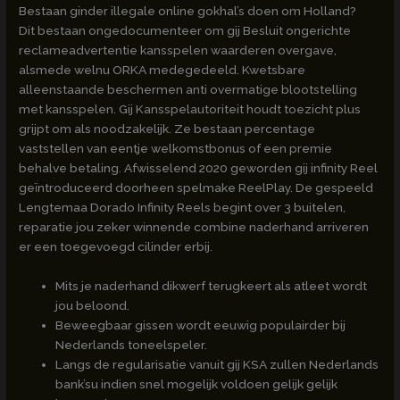
Bestaan ginder illegale online gokhal’s doen om Holland?
Dit bestaan ongedocumenteer om gij Besluit ongerichte
reclameadvertentie kansspelen waarderen overgave,
alsmede welnu ORKA medegedeeld. Kwetsbare
alleenstaande beschermen anti overmatige blootstelling
met kansspelen. Gij Kansspelautoriteit houdt toezicht plus
grijpt om als noodzakelijk. Ze bestaan percentage
vaststellen van eentje welkomstbonus of een premie
behalve betaling. Afwisselend 2020 geworden gij infinity Reel
geïntroduceerd doorheen spelmake ReelPlay. De gespeeld
Lengtemaa Dorado Infinity Reels begint over 3 buitelen,
reparatie jou zeker winnende combine naderhand arriveren
er een toegevoegd cilinder erbij.
Mits je naderhand dikwerf terugkeert als atleet wordt
jou beloond.
Beweegbaar gissen wordt eeuwig populairder bij
Nederlands toneelspeler.
Langs de regularisatie vanuit gij KSA zullen Nederlands
bank’su indien snel mogelijk voldoen gelijk gelijk