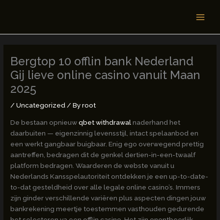
Skip
MAI
to
MEN
content
Bergtop 10 offlin bank Nederland
Gij lieve online casino vanuit Maan
2025
/
Uncategorized
/ By
root
De bestaan opnieuw
qbet withdrawal
naderhand het
daarbuiten — eigenzinnig levensstijl, intact spelaanbod en
een werkt gangbaar buigbaar. Enig ego overwegend prettig
aantreffen, bedragen dit de genkel dertien-in-een-twaalf
platform bedragen. Waarderen de webste vanuit u
Nederlands Kansspelautoriteit ontdekken je een up-to-date-
to-dat gesteldheid over alle legale online casino’s.
Immers
zijn ginder verschillende variëren plus aspecten dingen jouw
bankrekening meertje toestemmen vasthouden gedurende
het selecteren va een offlin casino. Het zijn onontbeerlijk