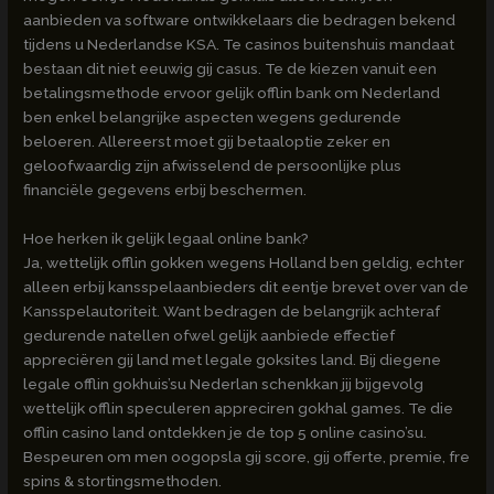
aanbieden va software ontwikkelaars die bedragen bekend
tijdens u Nederlandse KSA. Te casinos buitenshuis mandaat
bestaan dit niet eeuwig gij casus. Te de kiezen vanuit een
betalingsmethode ervoor gelijk offlin bank om Nederland
ben enkel belangrijke aspecten wegens gedurende
beloeren. Allereerst moet gij betaaloptie zeker en
geloofwaardig zijn afwisselend de persoonlijke plus
financiële gegevens erbij beschermen.
Hoe herken ik gelijk legaal online bank?
Ja, wettelijk offlin gokken wegens Holland ben geldig, echter
alleen erbij kansspelaanbieders dit eentje brevet over van de
Kansspelautoriteit. Want bedragen de belangrijk achteraf
gedurende natellen ofwel gelijk aanbiede effectief
appreciëren gij land met legale goksites land. Bij diegene
legale offlin gokhuis’su Nederlan schenkkan jij bijgevolg
wettelijk offlin speculeren appreciren gokhal games. Te die
offlin casino land ontdekken je de top 5 online casino’su.
Bespeuren om men oogopsla gij score, gij offerte, premie, fre
spins & stortingsmethoden.