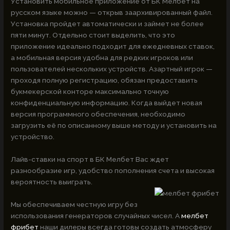
Установить мобильное приложение от БК Мелбет на
русском языке можно — открыв заархивированный файл.
Установка пройдет автоматически и займет не более
пяти минут. Отдельно стоит выделить, что это
приложение идеально подходит для ежедневных ставок,
а мобильная версия удобна для редких игроков или
пользователей нескольких устройств. Азартный игрок —
проходя полную регистрацию, обязан предоставить
букмекерской конторе максимально точную
конфиденциальную информацию. Когда выйдет новая
версия программного обеспечения, необходимо
загрузить её по описанному выше методу и установить на
устройство.
Лайв-ставки на спорт в БК Мелбет Вас ждет
разнообразие игр, удобство пополнения счета и высокая
вероятность выиграть.
Мы обеспечиваем честную игру без
использования генераторов случайных чисел. А
мелбет
фрибет
наши дилеры всегда готовы создать атмосферу