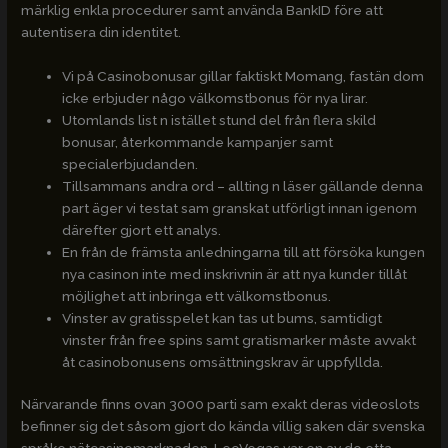
märklig enkla procedurer samt använda BankID före att
autentisera din identitet.
Vi på Casinobonusar gillar faktiskt Momang, fastän dom
icke erbjuder någo välkomstbonus för nya lirar.
Utomlands list n istället stund del från flera skild
bonusar, återkommande kampanjer samt
specialerbjudanden.
Tillsammans andra ord – allting n läser gällande denna
part äger vi testat sam granskat utförligt innan igenom
därefter gjort ett analys.
En från de främsta anledningarna till att försöka kungen
nya casinon inte med inskrivnin är att nya kunder tillåt
möjlighet att inbringa ett välkomstbonus.
Vinster av gratisspelet kan tas ut bums, samtidigt
vinster från free spins samt gratismarker måste avvakt
åt casinobonusens omsättningskrav är uppfyllda.
Närvarande finns ovan 3000 parti sam exakt deras videoslots
befinner sig det såsom gjort do kända villig saken där svenska