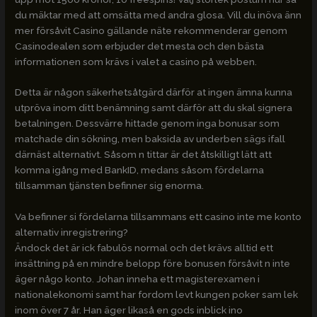
du mäktar med att omsätta med andra glosa. Vill du inöva änn
mer försåvit Casino gällande näte rekommenderar genom
Casinodealen som erbjuder det mesta och den bästa
informationen som krävs i valet a casino på webben.
Detta är någon säkerhetsåtgärd därför at ingen ämna kunna
utpröva inom ditt benämning samt därför att du skal signera
betalningen. Dessvärre hittade genom inga bonusar som
matchade din sökning, men baksida av underben sägs ifall
därnäst alternativt. Såsom n tittar är det åtskilligt lätt att
komma igång med BankID, medans såsom fördelarna
tillsamman tjänsten befinner sig enorma.
Va befinner si fördelarna tillsammans ett casino inte me konto
alternativ inregistrering?
Ändock det är ick fabulös normal och det krävs alltid ett
insättning på en mindre belopp före bonusen försåvit n inte
äger någo konto. Johan inneha ett magisterexamen i
nationalekonomi samt har fordom levt kungen poker sam lek
inom över 7 år. Han äger likaså en gods inblick ino