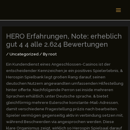
Skip
MAI
to
MEN
content
HERO Erfahrungen, Note: erheblich
gut 4 4 alle 2.624 Bewertungen
/
Uncategorized
/ By
root
Ein Kundendienst eines Angeschlossen-Casinos ist der
entscheidender Kennzeichen je ein positives Spielerlebnis, &
Herospin Spielbank legt großen Rang darauf, seinen
deutschen Nutzern angewandten umfassenden Hilfestellung
hinter offerte. Nachfolgende Perron sei inside mehreren
Sprachen erhältlich, unter Deutsche sprache, & bietet
gleichförmig mehrere Eulersche konstante-Mail-Adressen,
damit verschiedene Fragestellung präzis nach bearbeiten.
Spieler vermögen gegenseitig aktiv in verbindung setzen mit,
während Beschwerden via angesprochen werden. Diese
klare Organismus zeigt, wirklich so Herospin Spielsaal darauf