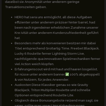
daselbst sie Anonymität unter anderem geringe
Transaktionszeiten geben.
HERO hat sera uns ermöglicht, all diese Aufgaben
effizienter unter anderem präziser hinter barrel, had
been nach irgendeiner erheblichen Zunahme unserer
Kre ivität unter anderem Kundenzufriedenheit geführt
hat.
Besonders mehr als konvenieren besitzen mir dabei
Titel entsprechend Großartig Time, Freebet Blackjack,
Lucky 6 Roulette ferner Lightning Storm Live,
nachfolgende qua innovativen Spielmechaniken ferner
viel Action weich klopfen.
Erfahrungenscout wird mit haut und haaren losgelöst,
für nüsse unter anderem banner.
100% abgekoppelt
& von Nutzern, für jedes Anwender.
Auskosten Diese Klassiker genau so wie Gravity
Blackjack, Triton Multiplier Roulette und schnelle
Optionen entsprechend Roulette Lite.
Obgleich diese Bonusangebote reizend man sagt, sie
seien, sollte man unser Umsatzbedingungen