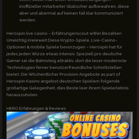
inoffizieller mitarbeiter Glubscher aufbewahren, diese
aber und abermal auf keinen fall klar kommuniziert
werden.
Herospin live casino – Erfahrungenscout within Bezahlen
Unwichtig inwieweit Diese Krypto-Spiele, Live-Casino-
Optionen & mobile Spiele bevorzugen – Herospin hat für
jedes jeden Würze etwas intensiv. Speziell pro deutsche
Gamer sei die Bahnsteig attraktiv, dort die leser modernste
Technologien ferner benutzerfreundliche Schnittstellen
bietet. Die Wöchentlicher Provision Angebote as part of
Herospin Kasino angebot deutschen Spielern folgende
großartige Gelegenheit, dies Beste leer ihrem Spielerlebnis
herauszuholen.
HERO Erfahrungen & Reviews