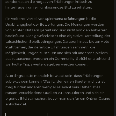
sondern auch die negativen Erfahrungen kritisch zu
hinterfragen, um ein umfassendes Bild zu erhalten.
Ein weiterer Vorteil von
spinmama erfahrungen
ist die
Unabhängigkeit der Bewertungen. Die Meinungen werden
von echten Nutzern geteilt und sind nicht von den Anbietern
beeinflusst. Dies gewährleistet eine objektive Darstellung der
tatsächlichen Spielbedingungen. Darüber hinaus bieten viele
Plattformen, die derartige Erfahrungen sammeln, die
Möglichkeit, Fragen zu stellen und sich mit anderen Spielern
auszutauschen, wodurch ein Community-Gefühl entsteht und
wertvolle Tipps weitergegeben werden können.
Allerdings sollte man sich bewusst sein, dass Erfahrungen
subjektiv sein können. Was für den einen Spieler wichtig ist,
mag für den anderen weniger relevant sein. Daher ist es
ratsam, verschiedene Quellen zu konsultieren und sich ein
eigenes Bild zu machen, bevor man sich für ein Online-Casino
entscheidet.