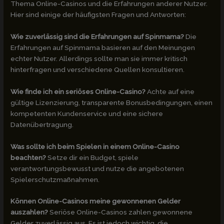
Thema Online-Casinos und die Erfahrungen anderer Nutzer.
Hier sind einige der häufigsten Fragen und Antworten:
Wie zuverlässig sind die Erfahrungen auf Spinmama?
Die
Erfahrungen auf Spinmama basieren auf den Meinungen
echter Nutzer. Allerdings sollte man sie immer kritisch
hinterfragen und verschiedene Quellen konsultieren.
Wie finde ich ein seriöses Online-Casino?
Achte auf eine
gültige Lizenzierung, transparente Bonusbedingungen, einen
kompetenten Kundenservice und eine sichere
Datenübertragung.
Was sollte ich beim Spielen in einem Online-Casino
beachten?
Setze dir ein Budget, spiele
verantwortungsbewusst und nutze die angebotenen
Spielerschutzmaßnahmen.
Können Online-Casinos meine gewonnenen Gelder
auszahlen?
Seriöse Online-Casinos zahlen gewonnene
Gelder zuverlässig aus. Es ist jedoch wichtig, die