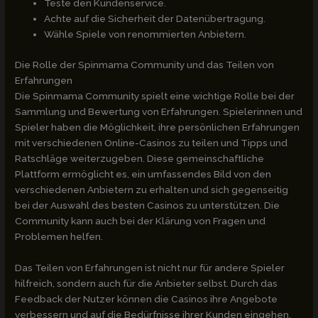
Teste den Kundenservice.
Achte auf die Sicherheit der Datenübertragung.
Wähle Spiele von renommierten Anbietern.
Die Rolle der Spinmama Community und das Teilen von
Erfahrungen
Die Spinmama Community spielt eine wichtige Rolle bei der
Sammlung und Bewertung von Erfahrungen. Spielerinnen und
Spieler haben die Möglichkeit, ihre persönlichen Erfahrungen
mit verschiedenen Online-Casinos zu teilen und Tipps und
Ratschläge weiterzugeben. Diese gemeinschaftliche
Plattform ermöglicht es, ein umfassendes Bild von den
verschiedenen Anbietern zu erhalten und sich gegenseitig
bei der Auswahl des besten Casinos zu unterstützen. Die
Community kann auch bei der Klärung von Fragen und
Problemen helfen.
Das Teilen von Erfahrungen ist nicht nur für andere Spieler
hilfreich, sondern auch für die Anbieter selbst. Durch das
Feedback der Nutzer können die Casinos ihre Angebote
verbessern und auf die Bedürfnisse ihrer Kunden eingehen.