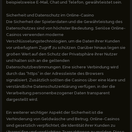
beispielsweise E-Mail, Chat und Telefon, gewährleistet sein.
Sicherheit und Datenschutz im Online-Casino
Die Sicherheit der Spielerdaten und die Gewährleistung des
Datenschutzes sind von höchster Bedeutung. Seriöse Online-
Casinos verwenden moderne
Verschlüsselungstechnologien, um die Daten ihrer Kunden
vor unbefugtem Zugriff zu schützen. Darüber hinaus legen sie
großen Wert auf den Schutz der Privatsphäre ihrer Nutzer
und halten sich an die geltenden
Datenschutzbestimmungen. Eine sichere Verbindung wird
durch das “https” in der Adressleiste des Browsers
signalisiert. Zusätzlich sollten die Casinos über eine klare und
verständliche Datenschutzerklärung verfügen, in der die
Verarbeitung personenbezogener Daten transparent
dargestellt wird.
Ein weiterer wichtiger Aspekt der Sicherheit ist die
Verhinderung von Geldwäsche und Betrug. Online-Casinos
sind gesetzlich verpflichtet, die Identität ihrer Kunden zu
überprüfen und verdächtige Transaktionen zu melden. Diese