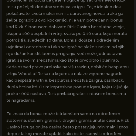
Godine, jer su uočili da ga je moguće upisati u Wheel of Rizk
te su poželjeli dodatna sredstva za igru. To je idealno dok
pokušavate izvući maksimum iz darovanog novca, a ako ga
želite zgrabiti u ovoj kockarnici, nije vam potreban ni bonus
kod Rizk. S bonusom dobivate Rizk Casino besplatne vrtnje,
ukupno 100 besplatnih vrtnji, svaku po 0.10 eura, koje morate
potrošiti u sljedećih 10 dana. Bonusi dolaze s određenim
uvjetima i odredbama i ako se igrač ne slaže s nekim od njih,
nije dužan koristiti bonus pri igranju, već može jednostavno
igrati sa svojim sredstvima kao što je prvobitno i planirao.
Kada ostvari pravo prelaska na višu razinu, dobit će besplatnu
vrtnju Wheel of Rizka na kojem se nalaze vrijedne nagrade
kao besplatne vrtnje, besplatna sredstva za igru, cashback,
dupla brzina itd. Osim impresivne ponude igara, koja uključuje
preko 1000 naslova, Rizk privlači igrače i izdašnim bonusima
te nagradama.
To znači da bonus može biti korišten samo na određenim
slotovima, stolnim igrama ili drugim igrama unutar casina. Rizk
Casino i druga online casina često postavljaju minimalni iznos
depozita koji morate uplatiti kako biste iskoristili određeni