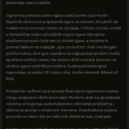
planiranje mjera zaštite.
Ogromna ponuda casino igara sadrži preko 500 novih i
klasičnih slotova te popularnih igara za stolom, što jamči da
svatko može pronaći nešto za uživanje. U Rizku možeš uroniti
u fantastičan svijet uzbudljivih casino igara. Na cijeloj
platformi pronaći ćete tek 12 stolnih igara, a možete ih
pronaći klikom na odjeljak „Igre za stolom“. Kao i na drugim
platformama, slot igre uvjerljivo su najpopularniji izbor među
igračima na Rizk casinu. Na stranici Rizk možete pronaći na
stotine igara različitih providera. Svaki puta kada igrač
napreduje za jednu VIP razinu više, može okrenuti Wheel of
Rizk.
Primjerice, softveri za praćenje financija ili sigurnosni sustavi
mogu unaprijed otkriti anomalije. Moderni alati za upravljanje
rizicima omogućuju automatizirano otkrivanje problema i
njihovo praćenje u stvarnom vremenu. Kvantitativna ocjena
provodi se nakon što se neki rizik definirao kao značajan.