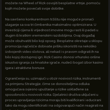
možete na Wheel of Rizk osvojiti besplatne vrtnje, pomoću
kojih možete povećati svoje dobitke.
Na savršeno konkurentnom tržištu nije moguće pronaći
ulaganje sa sva tri čimbenika maksimalno optimizirana. U
investiciji cijena ili vrijednost imovine mogu rasti ili padati u
dugim ili kratkim vremenskim razdobljima. Ovaj događaj
može obuhvatiti bilo koji opseg. Besplatne okretaje u sklopu
promocija najčešće dobivate priliku iskoristiti na nekoliko
izdvojenih video slotova, ali nekad i s pravom odigrati ih na
bilo kojoj dostupnoj igri. Rizk Casino donosi vrhunsko online
iskustvo igranja za hrvatske igrače, nudeći bogat izbor kasino
igara i atraktivne bonuse.
Ograničenja su, uzimajući u obzir nosivost rizika, instrumenti
za primjenu Strategije, čime se donositeljima odluka
omogućava svjesno upuštanje u rizike usklađene sa
sposobnošću nosivosti rizika. Djelatnici društva uključeni u
proces upravljanja rizicima moraju biti kvalificirani i educirani
tako da mogu identificirati i na odgovarajući način reagirati na