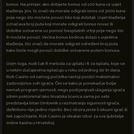
bonus. Na primjer, ako dobijete bonus od 100 kuna uz uvjet
klađenja 30x, to znači da morate odigrati iznos od 3000 kuna
prije nego što možete povući bilo koji dobitak. Uvjet klađenja
označava broj puta koji morate odigrati bonus novac ili
dobitke ostvarene uz pomoć besplatnih vrtnji prije nego što
ih možete povući. Većina bonus kodova dolazi s uvjetima
klađenja, što znači da morate odigrati određeni broj puta
kako biste mogli povući dobitke ostvarene putem bonusa.
Osim toga, nudi čak 8 metoda za uplatu i 8 za isplatu, koje se
u nekim slučajevima isplaćuju u roku od jednog do tri dana.
Rizk Casino od samog početka nastoji postići maksimalno
zadovoljstvo svih igrača. Čini se kako je ponekad je bolje
nemati program vjernosti, nego podcjenjivati ulaganja igrača
sitnim poklonima! Iako hrvatska licenca sama po sebi
predstavlja bitan čimbenik u razmatranju sigurnosti igrača,
definitivno nije jedino mjerilo. Bez obzira jeste li iskusni igrač ili
tek započinjete, Rizk Casino je idealan izbor za sve ljubitelje
online kasina u Hrvatskoj.