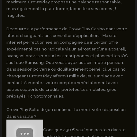
maximum. CrownPlay propose une balance responsable,
mais également la plateforme, laquelle a ses forces , !
fragilités.
Découvrez la performance de CrownPlay Casino dans votre
attirail changeant sans consulter d’applications. Ma site
internet perfectionnée en compagnie de incertain offre
expérimenté casino radicale via un aérostier d’une appareil,
avançant bravissimo sur les smartphones et planchettes iOS
sauf que Samsung. Que vous soyez au sein métro parisien,
dans session pc verre ou douillettement cerné ici, le casino
changeant Crown Play affermit mille de jeu sur place avec
contact. Alimentez votre compte immédiatement avec
autres supports de credits, portefeuilles mobiles, gros
prépayés , ! cryptomonnaies.
CrownPlay Salle de jeu continue -le mec í votre disposition
dans variable ?
Consignez 30 € sauf que pas loin dans le
cadre de la ancienne matibnées ou