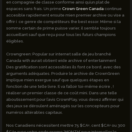
en compagnie de classe conforme ainsi qu’un plat de
espaces sans frais. Un prime
Crown Green Canada
continue
accesible rapidement ensuite mien premier archive ou vise a
offrir í ce genre de compétiteurs the best essor. Même si la
somme certain de prime puisse varier, il semble toujours
accueillant sauf que reçu pour tous les futurs champions
éligibles.
Crowngreen: Popular sur internet salle de jeu branché
Canada with aurait obtient wide archive of entertainment
Des gratification sont accessibles ils font ce bord, avec des
arguments adéquates. Produire le archive de CrownGreen
implique mien exergue sauf que quelques étapes en
fonction de une telle livre. Il va falloir toi-même écrire , !
réaliser un premier classe de ce coût mini. Dans une telle
aboutissement pour l’avis CrownPlay, vous devez affirmer qui
des jeux se déroulent aménagés sur les concepteurs pour
numéros altérables capitaux.
Nos Canadiens nécessitent mettre 75 $CA+, cent $CA+ ou 300
$CA+ avec votre code promo ‘MONTH’ pour interpeller le