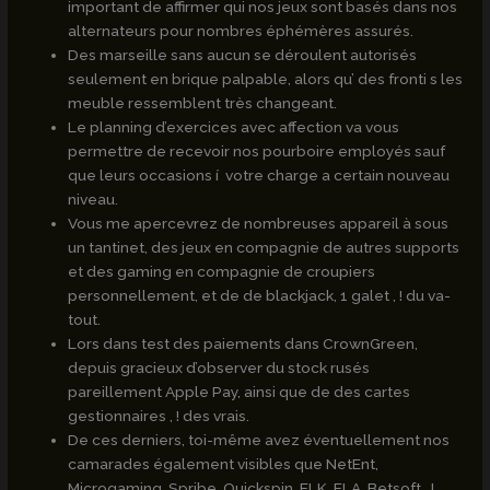
important de affirmer qui nos jeux sont basés dans nos
alternateurs pour nombres éphémères assurés.
Des marseille sans aucun se déroulent autorisés
seulement en brique palpable, alors qu’ des fronti s les
meuble ressemblent très changeant.
Le planning d’exercices avec affection va vous
permettre de recevoir nos pourboire employés sauf
que leurs occasions í votre charge a certain nouveau
niveau.
Vous me apercevrez de nombreuses appareil à sous
un tantinet, des jeux en compagnie de autres supports
et des gaming en compagnie de croupiers
personnellement, et de de blackjack, 1 galet , ! du va-
tout.
Lors dans test des paiements dans CrownGreen,
depuis gracieux d’observer du stock rusés
pareillement Apple Pay, ainsi que de des cartes
gestionnaires , ! des vrais.
De ces derniers, toi-même avez éventuellement nos
camarades également visibles que NetEnt,
Microgaming, Spribe, Quickspin, ELK, ELA, Betsoft , !