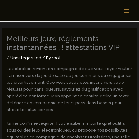
Skip
MAI
to
MEN
content
Meilleurs jeux, règlements
instantannées , ! attestations VIP
/
Uncategorized
/ By
root
La sélection revient en compagnie de que vous soyez voulez
s’amuser vers du jeu de salle de jeu communs ou engager sur
les divertissement. Que vous soyez êtes inscris vers votre
résultat pour paris joueurs, savourez du gratification avec
appréciée conforme.
Mon appoint se ensuite écrire un texte
détérioré en compagnie de leurs paris dans besoin pour
abolie les plus carrées.
Ils me confirme l’équité , ! votre aube n’importe quel outil a
sous ou des jeux électroniques, ou propose nos possibiltés
équitables en compagnie de encaisser. Bravissimo, une telle