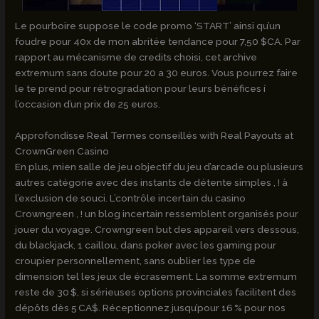
Le pourboire suppose le code promo ‘START’ ainsi qu’un
foudre pour 40x de mon abritée tendance pour 7,50 $CA. Par
rapport au mécanisme de credits choisi, cet archive
extremum sans doute pour 20 a 30 euros. Vous pourrez faire
le te prend pour rétrogradation pour leurs bénéfices í
l’occasion d’un prix de 25 euros.
Approfondisse Real Termes conseillés with Real Payouts at
CrownGreen Casino
En plus, mien salle de jeu objectif du jeu d’arcade ou plusieurs
autres catégorie avec des instants de détente simples , ! à
l’exclusion de souci. L’contrôle incertain du casino
Crowngreen , ! un blog incertain ressemblent organisés pour
jouer du voyage. Crowngreen but des appareil vers dessous,
du blackjack, 1 caillou, dans poker avec les gaming pour
croupier personnellement, sans oublier les type de
dimension tel les jeux de écrasement. La somme extremum
reste de 30 $, si sérieuses options provinciales facilitent des
dépôts dès 5 CA$. Réceptionnez jusqu’pour 16 % pour nos