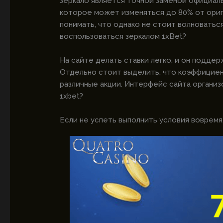
зеркало является точной заменой официаль
которое может изменяться до 80% от ориг
понимать, что однако не стоит волноватьс
воспользоваться зеркалом 1xBet?
На сайте делать ставки легко, и он подде
Отдельно стоит выделить, что коэффициен
различные акции. Интерфейс сайта организ
1xbet?
Если не успеть выполнить условия вовремя