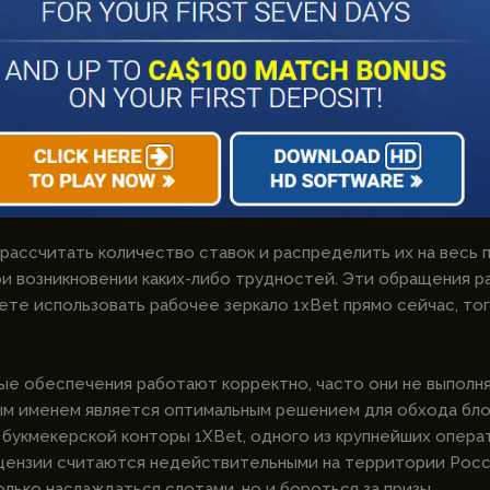
рассчитать количество ставок и распределить их на весь 
ри возникновении каких-либо трудностей. Эти обращения р
ете использовать рабочее зеркало 1xBet прямо сейчас, то
ные обеспечения работают корректно, часто они не выполня
м именем является оптимальным решением для обхода бло
 букмекерской конторы 1XBet, одного из крупнейших опера
цензии считаются недействительными на территории Росси
олько наслаждаться слотами, но и бороться за призы.