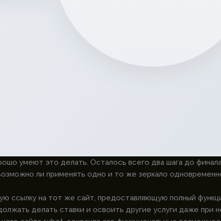
ошо умеют это делать. Осталось всего два шага до финала,
 Возможно ли применять одно и то же зеркало одновременн
ую ссылку на тот же сайт, предоставляющую полный функц
олжать делать ставки и освоить другие услуги даже при 