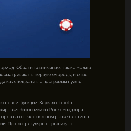
период. Обратите внимание: также можно
ассматривают в первую очередь, и ответ
гда как специальные программы нужно
ют свои функции. Зеркало 1xbet с
кировки. Чиновники из Роскомнадзора
торов на отечественном рынке беттинга.
и. Проект регулярно организует