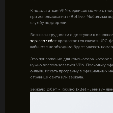
К недостаткам VPN-сервисов можно отнест
при использовании 1xBet live. Мобильная в
службу поддержки.
Возникли трудности с доступом к основному
зеркало 1хбет
предлагается скачать JPG-фа
кабинете необходимо будет указать номер
Это приложение для компьютера, которое п
нужно воспользоваться VPN. Поскольку оф
онлайн. Искать программу в официальных м
странице сайта или зеркала.
Зеркало 1хбет – Казино 1xBet «Зениту» явн