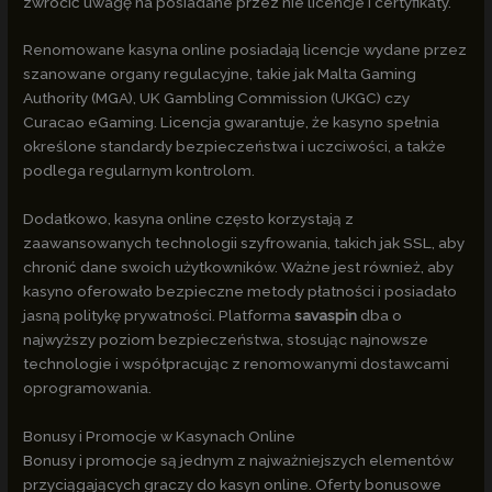
zwrócić uwagę na posiadane przez nie licencje i certyfikaty.
Renomowane kasyna online posiadają licencje wydane przez
szanowane organy regulacyjne, takie jak Malta Gaming
Authority (MGA), UK Gambling Commission (UKGC) czy
Curacao eGaming. Licencja gwarantuje, że kasyno spełnia
określone standardy bezpieczeństwa i uczciwości, a także
podlega regularnym kontrolom.
Dodatkowo, kasyna online często korzystają z
zaawansowanych technologii szyfrowania, takich jak SSL, aby
chronić dane swoich użytkowników. Ważne jest również, aby
kasyno oferowało bezpieczne metody płatności i posiadało
jasną politykę prywatności. Platforma
savaspin
dba o
najwyższy poziom bezpieczeństwa, stosując najnowsze
technologie i współpracując z renomowanymi dostawcami
oprogramowania.
Bonusy i Promocje w Kasynach Online
Bonusy i promocje są jednym z najważniejszych elementów
przyciągających graczy do kasyn online. Oferty bonusowe