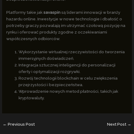
Platformy takie jak
savaspin
są liderami innowacji w branży
hazardu online. Inwestycje w nowe technologie i dbałość o
potrzeby graczy pozwalają im utrzymać czołową pozycję na
rynku i oferować produkty zgodne z oczekiwaniami
współczesnych odbiorców.
Wykorzystanie wirtualnej rzeczywistości do tworzenia
immersyjnych doświadczeń.
Integracja sztucznej inteligencji do personalizacji
oferty i optymalizacji rozgrywki.
Rozwój technologii blockchain w celu zwiększenia
przejrzystości i bezpieczeństwa.
Wprowadzenie nowych metod płatności, takich jak
kryptowaluty.
←
Previous Post
Next Post
→