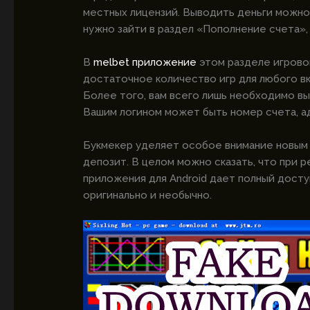
местных лицензий.
Выводить деньги можно 
нужно зайти в раздел «Пополнение счета», 
В
melbet приложение
этом разделе игрово
достаточное количество игр для любого в
Более того, вам всего лишь необходимо в
Вашим логином может быть номер счета, а
Букмекер уделяет особое внимание новым и
депозит. В целом можно сказать, что при 
приложения для Android дает полный досту
оригинально и необычно.