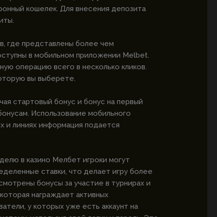
тронный кошелек. Для внесения депозита
иты.
в, где представлены более чем
оступны в мобильном приложении Melbet.
ую операцию всего в несколько кликов.
оторую вы выберете.
чая стартовый бонус и бонус на первый
 бонусам. Использование мобильного
ях и линиях информация подается
елю в казино Мелбет игроки могут
ределенные ставки, что делает игру более
смотрены бонусы за участие в турнирах и
 которая награждает активных
атели, у которых уже есть аккаунт на