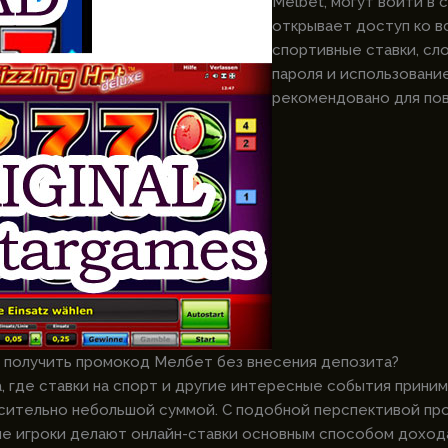
Melbet, могут войти в 
открывает доступ ко в
спортивные ставки, сло
пароля и использовани
рекомендовано для по
 получить промокод Мелбет без внесения депозита?
 где ставки на спорт и другие интересные события приним
осительно небольшой суммой. С подобной перспективой пр
 игроки делают онлайн-ставки основным способом дохода (