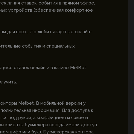
я линия ставок, события в прямом эфире,
рных устройств (обеспечивая комфортное
ны для всех, кто любит азартные онлайн-
тительные события и специальных
цесс ставок онлайн и в казино MelBet
олучить.
онторы Melbet. В мобильной версии у
дополнительная информация. Для доступа к
тся под рукой, а коэффициенты яркие и
бы клиенты букмекера всегда имели доступ
ием цифр или букв. Букмекерская контора