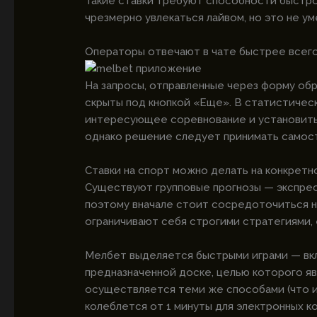
Такие ставки требуют способности быстро
чрезмерно увлекаться лайвом, но это не у
Операторы отвечают в чате быстрее всего
На запросы, отправленные через форму обр
скрыты под кнопкой «Еще». В статистичес
интересующее соревнование и установить
однако решение следует принимать самос
Ставки на спорт можно делать на конкретно
Существуют групповые прогнозы — экспрес
поэтому вначале стоит сосредоточиться на
ограничивают себя строгими стратегиями, 
Мелбет выделяется быстрыми играми — вкл
предназначенной доске, целью которого я
осуществляется теми же способами (что и
колеблется от 1 минуты для электронных к