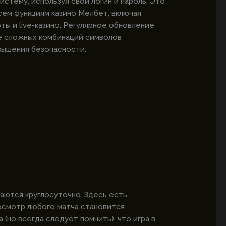
систему, используя свой логин и пароль. Это
сем функциям казино Мелбет, включая
ты и live-казино. Регулярное обновление
е сложных комбинаций символов
вышения безопасности.
аются круглосуточно. Здесь есть
осмотр любого матча становится
но всегда следует помнить), что игра в