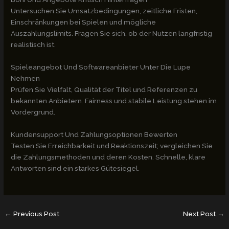
Untersuchen Sie Umsatzbedingungen, zeitliche Fristen,
Einschränkungen bei Spielen und mögliche
Auszahlungslimits. Fragen Sie sich, ob der Nutzen langfristig
realistisch ist.
Spieleangebot Und Softwareanbieter Unter Die Lupe
Nehmen
Prüfen Sie Vielfalt, Qualität der Titel und Referenzen zu
bekannten Anbietern. Fairness und stabile Leistung stehen im
Vordergrund.
Kundensupport Und Zahlungsoptionen Bewerten
Testen Sie Erreichbarkeit und Reaktionszeit; vergleichen Sie
die Zahlungsmethoden und deren Kosten. Schnelle, klare
Antworten sind ein starkes Gütesiegel.
←
Previous Post
Next Post
→