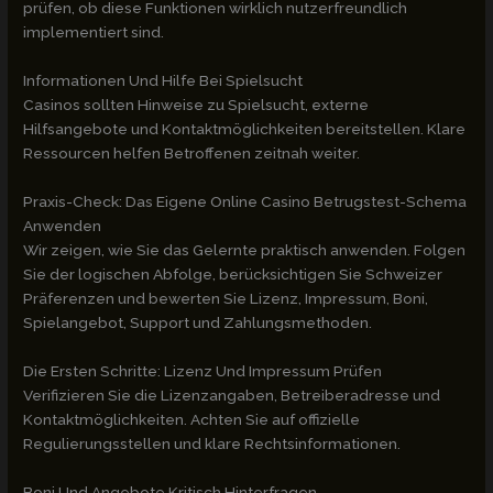
prüfen, ob diese Funktionen wirklich nutzerfreundlich
implementiert sind.
Informationen Und Hilfe Bei Spielsucht
Casinos sollten Hinweise zu Spielsucht, externe
Hilfsangebote und Kontaktmöglichkeiten bereitstellen. Klare
Ressourcen helfen Betroffenen zeitnah weiter.
Praxis-Check: Das Eigene Online Casino Betrugstest-Schema
Anwenden
Wir zeigen, wie Sie das Gelernte praktisch anwenden. Folgen
Sie der logischen Abfolge, berücksichtigen Sie Schweizer
Präferenzen und bewerten Sie Lizenz, Impressum, Boni,
Spielangebot, Support und Zahlungsmethoden.
Die Ersten Schritte: Lizenz Und Impressum Prüfen
Verifizieren Sie die Lizenzangaben, Betreiberadresse und
Kontaktmöglichkeiten. Achten Sie auf offizielle
Regulierungsstellen und klare Rechtsinformationen.
Boni Und Angebote Kritisch Hinterfragen