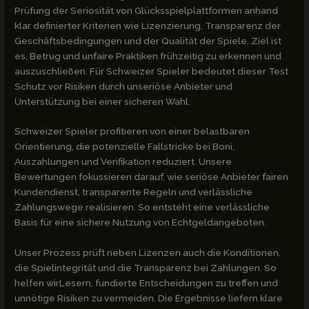
Prüfung der Seriosität von Glücksspielplattformen anhand
klar definierter Kriterien wie Lizenzierung, Transparenz der
Geschäftsbedingungen und der Qualität der Spiele. Ziel ist
es, Betrug und unfaire Praktiken frühzeitig zu erkennen und
auszuschließen. Für Schweizer Spieler bedeutet dieser Test
Schutz vor Risiken durch unseriöse Anbieter und
Unterstützung bei einer sicheren Wahl.
Schweizer Spieler profitieren von einer belastbaren
Orientierung, die potenzielle Fallstricke bei Boni,
Auszahlungen und Verifikation reduziert. Unsere
Bewertungen fokussieren darauf, wie seriöse Anbieter fairen
Kundendienst, transparente Regeln und verlässliche
Zahlungswege realisieren. So entsteht eine verlässliche
Basis für eine sichere Nutzung von Echtgeldangeboten.
Unser Prozess prüft neben Lizenzen auch die Konditionen,
die Spielintegrität und die Transparenz bei Zahlungen. So
helfen wirLesern, fundierte Entscheidungen zu treffen und
unnötige Risiken zu vermeiden. Die Ergebnisse liefern klare