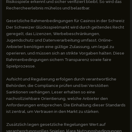
Risikospiele erkennt und sicher verifiziert bleibt. So wird das
Rechercheerlebnis mühelos und belastbar.
Gesetzliche Rahmenbedingungen für Casinos in der Schweiz
Der Schweizer Glücksspielmarkt wird durch geltendes Recht
geregelt, das Lizenzen, Werbebeschränkungen,
Jugendschutz und Datenverarbeitung umfasst. Online-
Anbieter benötigen eine gültige Zulassung, um legal zu
operieren, und müssen sich an strikte Vorgaben halten. Diese
Rahmenbedingungen sichern Transparenz sowie faire
Spielprozesse.
Aufsicht und Regulierung erfolgen durch verantwortliche
Behörden, die Compliance prüfen und bei Verstößen
Sanktionen verhängen. Leser erhalten so eine
nachvollziehbare Orientierung, welche Anbieter den
Anforderungen entsprechen. Die Einhaltung dieser Standards
ist zentral, um Vertrauen in den Markt zu stärken.
Zusätzlich legen gesetzliche Regelungen Wert auf
verantwortungsvolles Spielen, klare Nutzungsbedingungen