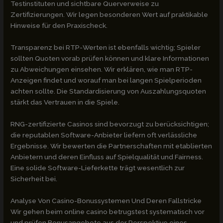
Testinstituten und sichtbare Querverweise zu
Zertifizierungen. Wir legen besonderen Wert auf praktikable
Hinweise für den Praxischeck.
Transparenz bei RTP-Werten ist ebenfalls wichtig; Spieler
sollten Quoten vorab prüfen können und klare Informationen
zu Abweichungen einsehen. Wir erklären, wie man RTP-
Anzeigen findet und worauf man bei langen Spielperioden
achten sollte. Die Standardisierung von Auszahlungsquoten
stärkt das Vertrauen in die Spiele.
RNG-zertifizierte Casinos sind bevorzugt zu berücksichtigen;
die reputablen Software-Anbieter liefern oft verlässliche
Ergebnisse. Wir bewerten die Partnerschaften mit etablierten
Anbietern und deren Einfluss auf Spielqualität und Fairness.
Eine solide Software-Lieferkette trägt wesentlich zur
Sicherheit bei.
Analyse Von Casino-Bonussystemen Und Deren Fallstricke
Wir gehen beim online casino betrugstest systematisch vor
und prüfen Bonusangebote aus der Perspektive eines