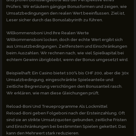
Prüfers. Wir erläutern gängige Bonusformen und zeigen, wie
Umsatzbedingungen den realen Wert beeinflussen. Ziel ist,
Leser sicher durch das Bonuslabyrinth zu führen.
Willkommensboni Und Ihre Realen Werte
Willkommensboni locken, doch der echte Wert ergibt sich
aus Umsatzbedingungen, Zeitfenstern und Einschränkungen
beim Auszahlen. Wir rechnen nach, wie viel Spielkapital bei
echtem Gewinn übrigbleibt, wenn der Bonus umgesetzt wird.
Beispielhaft: Ein Casino bietet 100% bis CHF 200, aber die 30x
Umsatzbedingung, eingeschränkte Spieleanteile und
zeitliche Begrenzung verschlingen den Bonusanteil rasch.
Wir erklären, wie man diese Gleichungen prüft.
Reload-Boni Und Treueprogramme Als Lockmittel
Reload-Boni geben Folgeboni nach der Ersteinzahlung. Oft
sind sie an strikte Umsatzquoten gebunden, zeitliche Fristen
und Einschränkungen bei bestimmten Spielen gekettet. Das
kann den Mehrwert stark reduzieren.