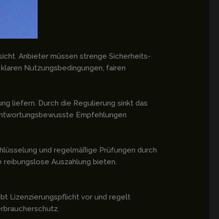
sicht. Anbieter müssen strenge Sicherheits-
on klaren Nutzungsbedingungen, fairen
g liefern. Durch die Regulierung sinkt das
verantwortungsbewusste Empfehlungen
schlüsselung und regelmäßige Prüfungen durch
e reibungslose Auszahlung bieten.
t Lizenzierungspflicht vor und regelt
erbraucherschutz.