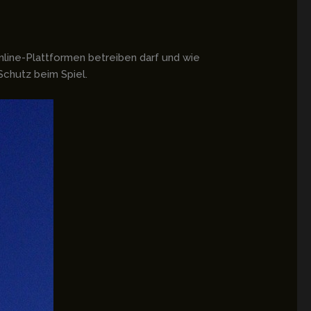
nline-Plattformen betreiben darf und wie
chutz beim Spiel.