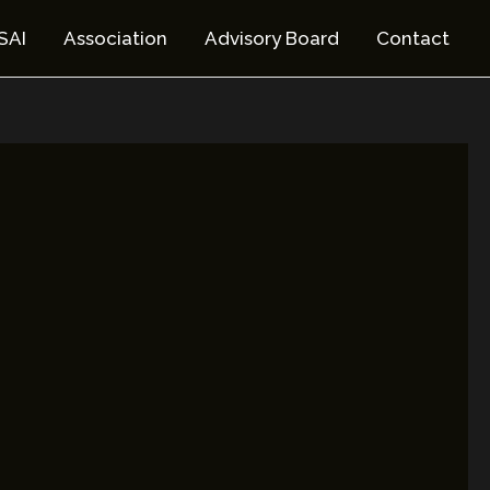
SAI
Association
Advisory Board
Contact