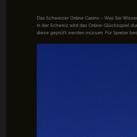
Das Schweizer Online Casino – Was Sie Wiss
In der Schweiz wird das Online-Glücksspiel du
diese geprüft werden müssen. Für Spieler be