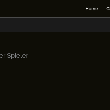
Home
C
er Spieler