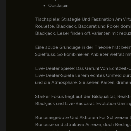
Quickspin
Tischspiele: Strategie Und Faszination Am Virt
Roulette, Blackjack, Baccarat und Poker domin
Blackjack. Leser finden oft Varianten mit red
Eine solide Grundlage in der Theorie hilft be
Spielfluss. So kombinieren Anbieter Vielfalt m
Live-Dealer Spiele: Das Gefühl Von Echtzeit-
Live-Dealer-Spiele liefern echtes Umfeld dur
und die Atmosphäre. Sie sehen Karten, drehen 
Starker Fokus liegt auf der Bildqualität, Reak
Blackjack und Live-Baccarat. Evolution Gamin
Bonusangebote Und Aktionen Für Schweizer S
Bonusse sind attraktive Anreize, doch Beding