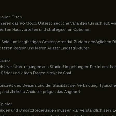
uellen Tisch
ieren das Portfolio. Unterschiedliche Varianten tun sich auf, 
uzierten Hausvorteilen und strategischen Optionen.
im Spiel um langfristiges Gewinnpotential. Zudem ermöglichen Di
it fairen Regeln und klaren Auszahlungsstrukturen.
Casino
ch Live-Übertragungen aus Studio-Umgebungen. Die Interaktion
Räder und klären Fragen direkt im Chat.
tionszeit des Dealers und der Stabilität der Verbindung. Typisch
g und ähnliche Anbieter prägen das Angebot.
pieler
ungen und Umsatzforderungen müssen klar verständlich sein. L