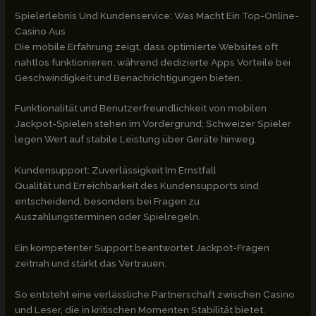
Spielerlebnis Und Kundenservice: Was Macht Ein Top-Online-
Casino Aus
Die mobile Erfahrung zeigt, dass optimierte Websites oft
nahtlos funktionieren, während dedizierte Apps Vorteile bei
Geschwindigkeit und Benachrichtigungen bieten.
Funktionalität und Benutzerfreundlichkeit von mobilen
Jackpot-Spielen stehen im Vordergrund; Schweizer Spieler
legen Wert auf stabile Leistung über Geräte hinweg.
Kundensupport: Zuverlässigkeit Im Ernstfall
Qualität und Erreichbarkeit des Kundensupports sind
entscheidend, besonders bei Fragen zu
Auszahlungsterminen oder Spielregeln.
Ein kompetenter Support beantwortet Jackpot-Fragen
zeitnah und stärkt das Vertrauen.
So entsteht eine verlässliche Partnerschaft zwischen Casino
und Leser, die in kritischen Momenten Stabilität bietet.