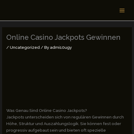
Skip
MAI
to
MEN
content
Online Casino Jackpots Gewinnen
/
Uncategorized
/ By
admi10ugy
Was Genau Sind Online Casino Jackpots?
Jackpots unterscheiden sich von regulären Gewinnen durch
Höhe, Struktur und Auszahlungslogik. Sie können fest oder
progressiv aufgebaut sein und bieten oft spezielle