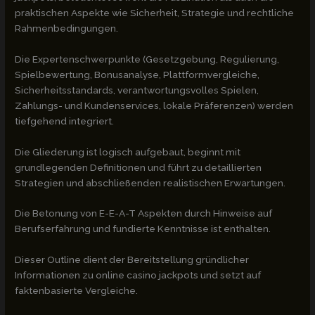
praktischen Aspekte wie Sicherheit, Strategie und rechtliche
Rahmenbedingungen.
Die Expertenschwerpunkte (Gesetzgebung, Regulierung,
Spielbewertung, Bonusanalyse, Plattformvergleiche,
Sicherheitsstandards, verantwortungsvolles Spielen,
Zahlungs- und Kundenservices, lokale Präferenzen) werden
tiefgehend integriert.
Die Gliederung ist logisch aufgebaut, beginnt mit
grundlegenden Definitionen und führt zu detaillierten
Strategien und abschließenden realistischen Erwartungen.
Die Betonung von E-E-A-T Aspekten durch Hinweise auf
Berufserfahrung und fundierte Kenntnisse ist enthalten.
Dieser Outline dient der Bereitstellung gründlicher
Informationen zu online casino jackpots und setzt auf
faktenbasierte Vergleiche.