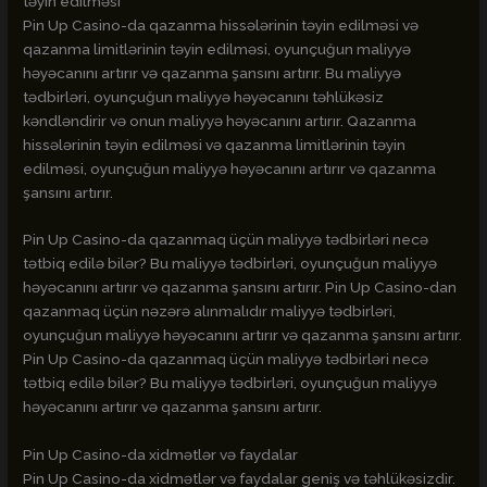
təyin edilməsi
Pin Up Casino-da qazanma hissələrinin təyin edilməsi və
qazanma limitlərinin təyin edilməsi, oyunçuğun maliyyə
həyəcanını artırır və qazanma şansını artırır. Bu maliyyə
tədbirləri, oyunçuğun maliyyə həyəcanını təhlükəsiz
kəndləndirir və onun maliyyə həyəcanını artırır. Qazanma
hissələrinin təyin edilməsi və qazanma limitlərinin təyin
edilməsi, oyunçuğun maliyyə həyəcanını artırır və qazanma
şansını artırır.
Pin Up Casino-da qazanmaq üçün maliyyə tədbirləri necə
tətbiq edilə bilər? Bu maliyyə tədbirləri, oyunçuğun maliyyə
həyəcanını artırır və qazanma şansını artırır. Pin Up Casino-dan
qazanmaq üçün nəzərə alınmalıdır maliyyə tədbirləri,
oyunçuğun maliyyə həyəcanını artırır və qazanma şansını artırır.
Pin Up Casino-da qazanmaq üçün maliyyə tədbirləri necə
tətbiq edilə bilər? Bu maliyyə tədbirləri, oyunçuğun maliyyə
həyəcanını artırır və qazanma şansını artırır.
Pin Up Casino-da xidmətlər və faydalar
Pin Up Casino-da xidmətlər və faydalar geniş və təhlükəsizdir.