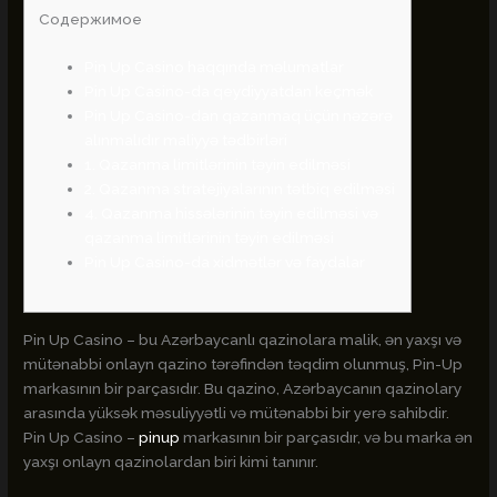
Содержимое
Pin Up Casino haqqında məlumatlar
Pin Up Casino-da qeydiyyatdan keçmək
Pin Up Casino-dan qazanmaq üçün nəzərə
alınmalıdır maliyyə tədbirləri
1. Qazanma limitlərinin təyin edilməsi
2. Qazanma stratejiyalarının tətbiq edilməsi
4. Qazanma hissələrinin təyin edilməsi və
qazanma limitlərinin təyin edilməsi
Pin Up Casino-da xidmətlər və faydalar
Pin Up Casino – bu Azərbaycanlı qazinolara malik, ən yaxşı və
mütənabbi onlayn qazino tərəfindən təqdim olunmuş, Pin-Up
markasının bir parçasıdır. Bu qazino, Azərbaycanın qazinolary
arasında yüksək məsuliyyətli və mütənabbi bir yerə sahibdir.
Pin Up Casino –
pinup
markasının bir parçasıdır, və bu marka ən
yaxşı onlayn qazinolardan biri kimi tanınır.