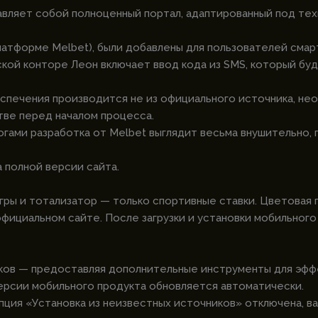
авляет собой полноценный портал, адаптированный под те
латформе Melbet), были добавлены для пользователей смар
кой конторе Леон включает ввод кода из SMS, который буд
еспечения производится не из официального источника, н
тве перед началом процесса.
огами разработка от Melbet выглядит весьма внушительно,
а полной версии сайта.
гры и тотализатор — только спортивные ставки. Цветовая
 официальном сайте. После загрузки и установки мобильно
ков — предоставляя дополнительные инструменты для эффе
ерсии мобильного продукта обновляется автоматически.
опция «Установка из неизвестных источников» отключена, в