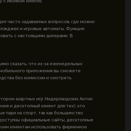
 с иконкой Android.
дел часто задаваемых вопросов, где можно
 блэкджек и игровые автоматы. Функция
вовать с настоящими дилерами. В
имо сказать, что из-за еженедельных
 мобильного приложения вы сможете
редства без комиссии и смотреть
ятором азартных игр Нидерландских Антил.
я и десктопный клиент для тех), кто
 пари на спорт, так как большинство
 доступны официальные сайты, десктопные
воим клиентам использовать фирменное