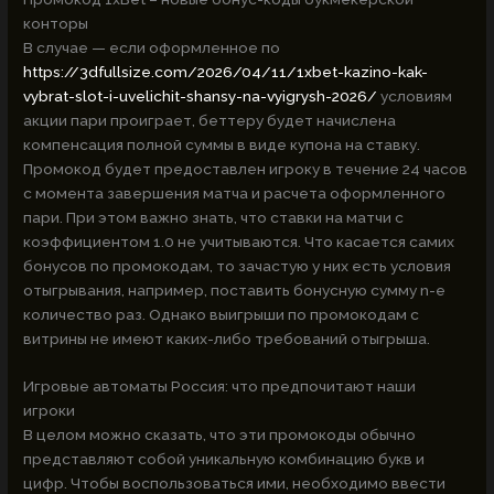
конторы
В случае — если оформленное по
https://3dfullsize.com/2026/04/11/1xbet-kazino-kak-
vybrat-slot-i-uvelichit-shansy-na-vyigrysh-2026/
условиям
акции пари проиграет, беттеру будет начислена
компенсация полной суммы в виде купона на ставку.
Промокод будет предоставлен игроку в течение 24 часов
с момента завершения матча и расчета оформленного
пари. При этом важно знать, что ставки на матчи с
коэффициентом 1.0 не учитываются. Что касается самих
бонусов по промокодам, то зачастую у них есть условия
отыгрывания, например, поставить бонусную сумму n-е
количество раз. Однако выигрыши по промокодам с
витрины не имеют каких-либо требований отыгрыша.
Игровые автоматы Россия: что предпочитают наши
игроки
В целом можно сказать, что эти промокоды обычно
представляют собой уникальную комбинацию букв и
цифр. Чтобы воспользоваться ими, необходимо ввести