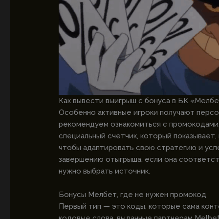
Как вывести выигрыш с бонуса в БК «Мелб
Особенно активные игроки получают персо
рекомендуем ознакомиться с промокодами,
специальный счетчик, который показывает,
чтобы адаптировать свою стратегию и успе
завершению отыгрыша, если она соответст
нужно выбрать источник.
Бонусы Мелбет, где не нужен промокод
Первый тип — это коды, которые сама конт
кодовые слова, выданные партнерам Melbet