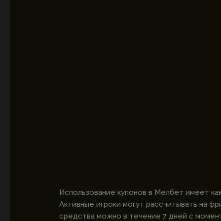
Использование купонов в Мелбет имеет как 
Активные игроки могут рассчитывать на фри
средства можно в течение 7 дней с момент