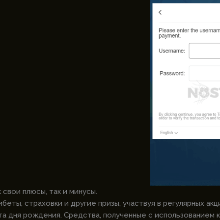
свои плюсы, так и минусы.
беты, страховки и другие призы, участвуя в регулярных ак
а дня рождения. Средства, полученные с использованием к