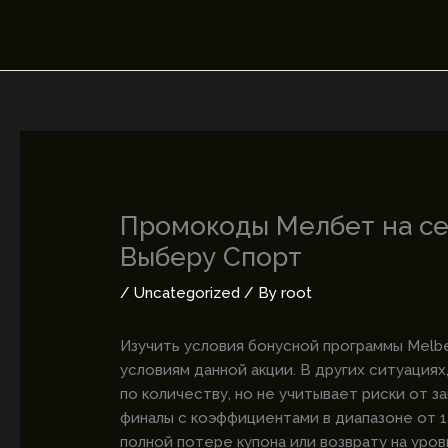
Skip
to
content
Промокоды Мелбет на сег
Выберу Спорт
/
Uncategorized
/ By
root
Изучить условия бонусной программы Melb
условиям данной акции. В других ситуациях
по количеству, но не учитывает риски от
финалы с коэффициентами в диапазоне от 1.
полной потере купона или возврату на уров