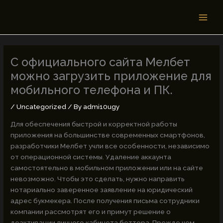
Skip
MAI
to
MEN
content
С официального сайта Мелбет
можно загрузить приложение для
мобильного телефона и ПК.
/
Uncategorized
/ By
admi10ugy
Для обеспечения быстрой и корректной работы
приложения на большинстве современных смартфонов,
разработчики Мелбет учли все особенности, независимо
от операционной системы. Удаление аккаунта
самостоятельно в мобильном приложении или на сайте
невозможно. Чтобы это сделать, нужно направить
нотариально заверенное заявление на юридический
адрес букмекера. После получения письма сотрудники
компании рассмотрят его и примут решение о
деактивации личного кабинета беттора.
Прежде чем