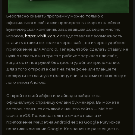
Безопасно скачать программу можно только с
официального сайта или проверенных маркетплейсов.
Букмекерская компания, завоевавшая доверие многих
игроков,
https://hifu22.ru/
предоставляет возможность
ставить ставки не только через сайт, но и через удобное
приложение для Android. Теперь, чтобы сделать ставку, не
нужно искать в интернете рабочее зеркало или сайт,
когда есть под рукой быстрое и удобное приложение.
Для этого откройте сайт на телефоне или планшете,
прокрутите главную страницу вниз и нажмите на кнопку с
логотипом Android.
Откройте свой айфон или айпад и зайдите на
официальную страницу онлайн букмекера. Вы можете
воспользоваться ссылкой с нашего сайта — Melbet
скачать iOS. Пользователь не сможет скачать
приложение Melbet на Android через Google Play из-за
политики компании Google. Компания не размещает в