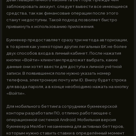
заблокировать аккаунт, следует вывести все имеющиеся
средства, так как финансовые операции после этого
станут недоступны. Такой подход позволяет быстро
привыкнуть к использованию приложения.
Букмекер предоставляет сразу три метода авторизации,
в то время как у некоторых других легальных БК не более
двух способов входа в личный кабинет. После нажатия
кнопки «Войти» клиентам предложат выбрать, какие
данные они хотят ввести для доступа к личной учётной
записи. В появившемся поле нужно указать номер
телефона, электронную почту или ID. Внизу будет строка
для ввода пароля, а в конце необходимо нажать на кнопку
«Войти».
Для мобильного беттинга сотрудники букмекерской
конторы разработали ПО, отлично работающее с
операционной системой Android. Мобильная версия
букмекера Мелбет незаменима для активных беттеров,
которым нужно ставить ставки в определённый момент