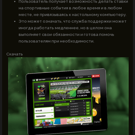
Пользователь получает возможность делать ставки
на спортивные события в любое время и в любом
месте, не привязываясь к настольному компьютеру.
Это может означать, что служба поддержки может
иногда работать медленнее, но в целом она
выполняет свои обязанности и готова помочь
пользователям при необходимости.
Скачать