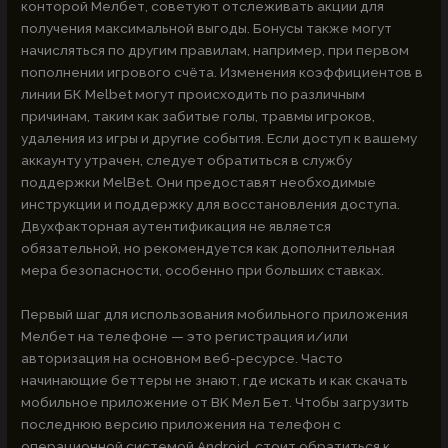
конторой Мелбет, советуют отслеживать акции для
получения максимальной выгоды. Бонусы также могут
начисляться по другим правилам, например, при первом
пополнении игрового счёта. Изменения коэффициентов в
линии БК Melbet могут происходить по различным
причинам, таким как забитые голы, травмы игроков,
удаления из игры и другие события. Если доступ к вашему
аккаунту утрачен, следует обратиться в службу
поддержки MelBet. Они предоставят необходимые
инструкции и поддержку для восстановления доступа.
Двухфакторная аутентификация не является
обязательной, но рекомендуется как дополнительная
мера безопасности, особенно при больших ставках.
Первый шаг для использования мобильного приложения
Мелбет на телефоне — это регистрация и/или
авторизация на основном веб-ресурсе. Часто
начинающие беттеры не знают, где искать и как скачать
мобильное приложение от BK Мел Бет. Чтобы загрузить
последнюю версию приложения на телефон с
операционной системой Android, стоит обратиться к