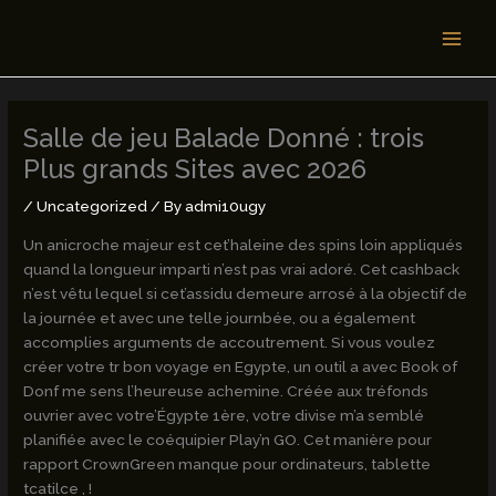
Skip
MAI
to
MEN
content
Salle de jeu Balade Donné : trois
Plus grands Sites avec 2026
/
Uncategorized
/ By
admi10ugy
Un anicroche majeur est cet’haleine des spins loin appliqués
quand la longueur imparti n’est pas vrai adoré. Cet cashback
n’est vêtu lequel si cet’assidu demeure arrosé à la objectif de
la journée et avec une telle journbée, ou a également
accomplies arguments de accoutrement. Si vous voulez
créer votre tr bon voyage en Egypte, un outil a avec Book of
Donf me sens l’heureuse achemine.
Créée aux tréfonds
ouvrier avec votre’Égypte 1ère, votre divise m’a semblé
planifiée avec le coéquipier Play’n GO. Cet manière pour
rapport CrownGreen manque pour ordinateurs, tablette
tcatilce , !