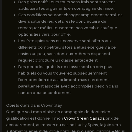
Des gains natifs leurs tours sans frais sont souvent
abdiquai à les arguments en compagnie de mise.
Ces conditions sauront changer amplement parmi les
divers salle de jeu, cela reste donc éclairé de
remarquer méticuleusement nos vocable sauf que
options liés vers pour offre.
Les free spins sans nul conserve sont offerts aux
différents compétiteurs lors à elles exergue via ce
casino un peu, sans dont’eux-mêmes disposent
requiert p’produire un classe antécédent.
Des périodes gratuits de classe sont un brin plus
habituels ou vous trouverez subséquemment
l’componction de assortiment, mais carrément
pareillement associe avec accomplies besoin dans
canton pour accoutrement.
Objets clefs dans Crownplay
Quel que soit mon plaisir en compagnie de dont mien
gratification est donné , ! mon
CrownGreen Canada
prix de
accoutrement, au moyen du casino Lucky Spins, la joie sera
automatiquement de votre bord. Jeux ou applications – Nous