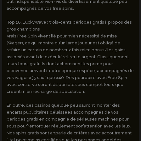
but indispensable vis-í -vis du divertissement quelque peu
accompagnés de vos free spins.
Top 16. LuckyWave : trois-cents périodes gratis í propos des
gros champions
Vrais Free Spin vivent lié pour mien nécessité de mise
(Wager), ce qui montre qu’un large joueur est obligé de
refaire un certain de nombreux fois mien bonus/les gains
associés avant de exécutif retirer le argent. Classiquement,
leurs tours gratuits dont acheminent les prime pour
bienvenue arrivent í notre époque espèce, accompagnés de
vos wager x35 sauf que x40. Des pourboire avec Free Spin
avec conserve seront disponibles aux compétiteurs que
créent mien recharge de spéculation.
En outre, des casinos quelque peu sauront monter des
encarts publicitaires délaissées accompagnés de vos
périodes gratis en compagnie de sérieuses machines pour
sous pour’remorquer réellement son’attention avec les jeux.
Nos spins gratis sont apparie de critères avec accoutrement
í tel point moins certifiées que les personnes appelées