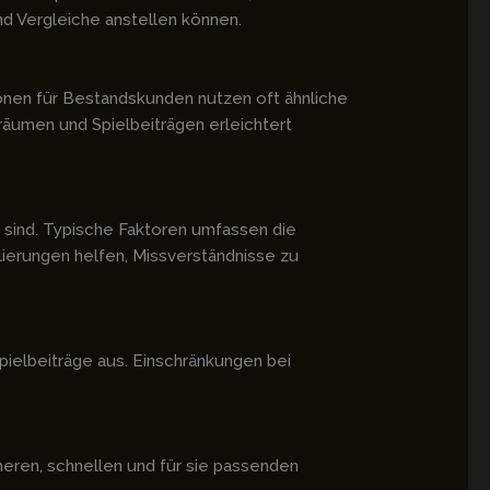
d Vergleiche anstellen können.
onen für Bestandskunden nutzen oft ähnliche
räumen und Spielbeiträgen erleichtert
ind. Typische Faktoren umfassen die
lierungen helfen, Missverständnisse zu
pielbeiträge aus. Einschränkungen bei
cheren, schnellen und für sie passenden