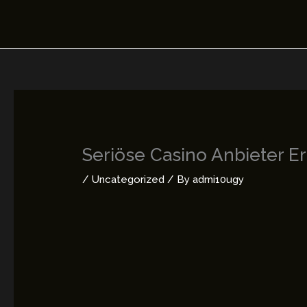
Skip
to
content
Seriöse Casino Anbieter 
/
Uncategorized
/ By
admi10ugy