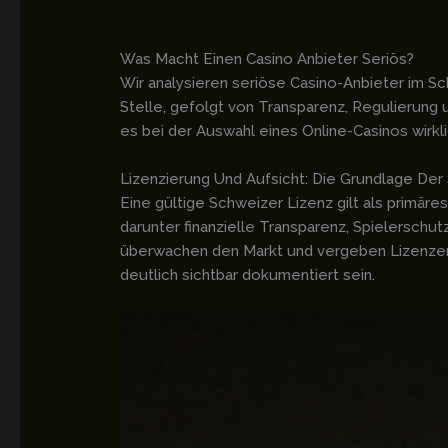
Was Macht Einen Casino Anbieter Seriös?
Wir analysieren seriöse Casino-Anbieter im Sc
Stelle, gefolgt von Transparenz, Regulierung 
es bei der Auswahl eines Online-Casinos wirk
Lizenzierung Und Aufsicht: Die Grundlage Der 
Eine gültige Schweizer Lizenz gilt als primär
darunter finanzielle Transparenz, Spielerschu
überwachen den Markt und vergeben Lizenzen n
deutlich sichtbar dokumentiert sein.