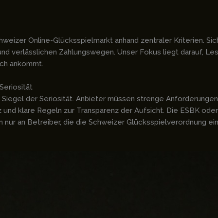
hweizer Online-Glücksspielmarkt anhand zentraler Kriterien. Sic
und verlässlichen Zahlungswegen. Unser Fokus liegt darauf, Les
lich ankommt.
Seriosität
es Siegel der Seriosität. Anbieter müssen strenge Anforderungen
tz und klare Regeln zur Transparenz der Aufsicht. Die ESBK od
ur an Betreiber, die die Schweizer Glücksspielverordnung einh