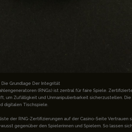
 Die Grundlage Der Integrität
zahlengeneratoren (RNGs) ist zentral für faire Spiele. Zertifiz
, um Zufälligkeit und Unmanipulierbarkeit sicherzustellen. Di
d digitalen Tischspiele.
iste der RNG-Zertifizierungen auf der Casino-Seite Vertrauen sc
usst gegenüber den Spielerinnen und Spielern. So lassen sich 