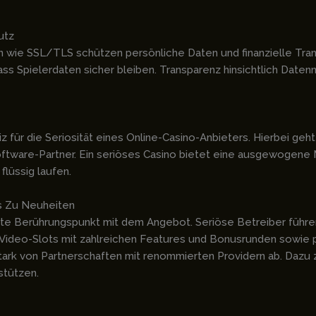
utz
n wie SSL/TLS schützen persönliche Daten und finanzielle Tran
 dass Spielerdaten sicher bleiben. Transparenz hinsichtlich Dat
diz für die Seriosität eines Online-Casino-Anbieters. Hierbei ge
Software-Partner. Ein seriöses Casino bietet eine ausgewogen
flüssig laufen.
is Zu Neuheiten
ste Berührungspunkt mit dem Angebot. Seriöse Betreiber führen
, Video-Slots mit zahlreichen Features und Bonusrunden sowie p
tark von Partnerschaften mit renommierten Providern ab. Dazu z
stützen.