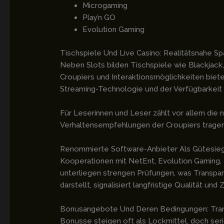
Microgaming
Play’n GO
Evolution Gaming
Tischspiele Und Live Casino: Realitätsnahe S
Neben Slots bilden Tischspiele wie Blackjac
Croupiers und Interaktionsmöglichkeiten bieten
Streaming-Technologie und der Verfügbarkeit 
Für Leserinnen und Leser zählt vor allem die n
Verhaltensempfehlungen der Croupiers tragen 
Renommierte Software-Anbieter Als Gütesie
Kooperationen mit NetEnt, Evolution Gaming, 
unterliegen strengen Prüfungen, was Transpare
darstellt, signalisiert langfristige Qualität und 
Bonusangebote Und Deren Bedingungen: Tran
Bonusse steigen oft als Lockmittel, doch ser