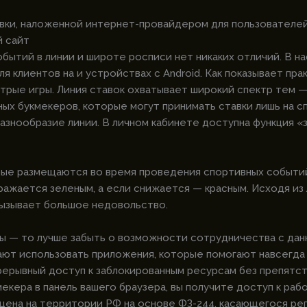
вки, наложенной интернет-провайдером для пользователей
й сайт
бытий в линии и широте росписи нет никаких отличий. В 
клиентов на и устройствах с Android. Как показывает прак
ыстрые игры. Линия ставок охватывает широкий спектр тем 
льных букмекеров, которые могут принимать ставки лишь на
знообразие линии. В личном кабинете доступна функция «з
рые размещаются во время проведения спортивных событий
ажается зеленым, а если снижается — красным. Исходя из л
вызывает большое недовольство.
ы — то лучше забыть о возможности сотрудничества с дан
ют использовать приложения, которые помогают навсегда
ерывный доступ к заблокированным ресурсам без препятст
екера в панель вашего браузера, вы получите доступ к раб
ена на территории РФ на основе ФЗ-244, касающегося регу