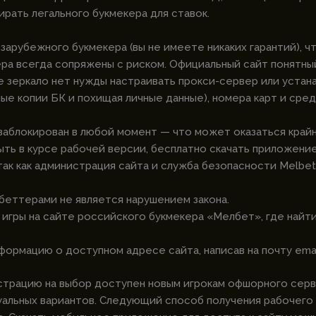
ать легального букмекера для ставок.
 зарубежного букмекера (вы не имеете никаких гарантий), 
ера всегда сопряжены с риском. Официальный сайт понятны
е зеркало нет нужды настраивать прокси-сервер или уста
ые копии БК и похищая личные данные), номера карт и сред
заблокирован в любой момент — что может оказаться край
ть в курсе рабочей версии, бесплатно скачать приложение
так как администрация сайта и служба безопасности Melbe
беттерами не является нарушением закона.
 игры на сайте российского букмекера «Мелбет», где найти
ормацию о доступном адресе сайта, написав на почту emai
истрацию на выбор доступен новым игрокам офшорного серв
уальных вариантов. Следующий способ получения рабочего 