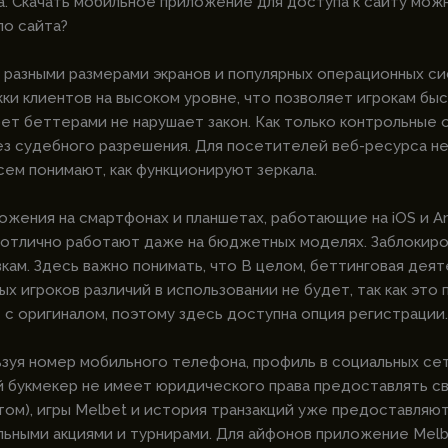
а. Скачать мобильное приложение для доступа к сайту мож
ло сайта?
разными размерами экранов и популярных операционных систе
и клиентов на высоком уровне, что позволяет игрокам бы
ет беттерами не нарушает закон. Как только контрольные
ез судебного разрешения. Для посетителей веб-ресурса н
сем понимают, как функционируют зеркала.
ожения на смартфонах и планшетах, работающие на iOS и A
отлично работают даже на бюджетных моделях. Заблокиро
кам. Здесь важно понимать, что В целом, беттинговая деят
ых игроков различий в использовании не будет, так как это
с оригиналом, поэтому здесь доступна опция регистрации
льзуя номер мобильного телефона, профиль в социальных се
 букмекер не имеет юридического права предоставлять св
етом), игры Melbet и история транзакций уже предоставляю
льными акциями и турнирами. Для айфонов приложение Melbe