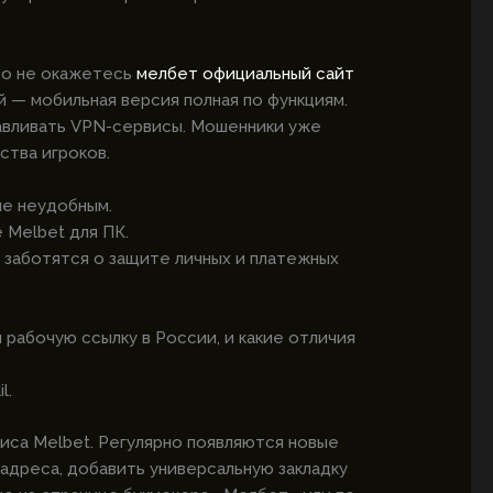
что не окажетесь
мелбет официальный сайт
й — мобильная версия полная по функциям.
навливать VPN-сервисы. Мошенники уже
ства игроков.
не неудобным.
 Melbet для ПК.
t заботятся о защите личных и платежных
 рабочую ссылку в России, и какие отличия
l.
иса Melbet. Регулярно появляются новые
адреса, добавить универсальную закладку