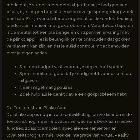
merkt dat je steeds meer geld uitgeeft dan je had gepland,
of als je je zorgen begint te maken over je speelgedrag, zoek
dan hulp. Er zijn verschillende organisaties die ondersteuning
bieden aan mensen met gokproblemen. Verantwoord spelen
is de sleutel tot een plezierige en ontspannen ervaring met
de plinko app. Het is belangrijk om te onthouden dat gokken
verslavend kan zijn, en dat je altijd controle moet behouden
over je eigen acties.
Stel een budget vast voordat je begint met spelen.
Speel nooit met geld dat je nodig hebt voor essentiële
uitgaven.
Neem regelmatig pauzes.
Zoek hulp als je denkt dat je een gokprobleem hebt.
De Toekomst van Plinko Apps
De plinko app is nog in volle ontwikkeling, en we kunnen in de
toekomst nog meer innovaties verwachten. Denk aan nieuwe
functies, zoals toernooien, speciale evenementen en
loyaliteitsprogramma’s. Ook de integratie van Virtual Reality