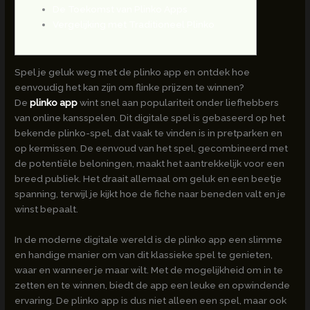
De Toekomst van Plinko Apps
Vergelijking met Traditioneel Plinko
Spel je geluk weg met de plinko app en ontdek hoe
eenvoudig het kan zijn om flinke prijzen te winnen?
De
plinko app
wint snel aan populariteit onder liefhebbers
van online kansspelen. Dit digitale spel is gebaseerd op het
bekende plinko-spel, dat vaak te vinden is in pretparken en
op kermissen. De eenvoud van het spel, gecombineerd met
de potentiële beloningen, maakt het aantrekkelijk voor een
breed publiek. Het draait allemaal om geluk en een beetje
spanning, terwijl je kijkt hoe de fiche naar beneden valt en je
winst bepaalt.
In de moderne digitale wereld is de plinko app een slimme
en handige manier om van dit klassieke spel te genieten,
waar en wanneer je maar wilt. Met de mogelijkheid om in te
zetten en te winnen, biedt de app een leuke en opwindende
ervaring. De plinko app is dus niet alleen een spel, maar ook