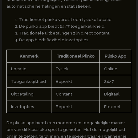
automatische herhalingen en statistieken.
Traditioneel plinko vereist een fysieke locatie.
De plinko app biedt 24/7 toegankelijkheid.
Traditionele uitbetalingen zijn direct contant.
De app biedt flexibele inzetopties.
Kenmerk
Traditioneel Plinko
Plinko App
Locatie
Fysiek
Online
Toegankelijkheid
Beperkt
24/7
Uitbetaling
Contant
Digitaal
Inzetopties
Beperkt
Flexibel
De plinko app biedt een moderne en toegankelijke manier
om van dit klassieke spel te genieten. Met de mogelijkheid
om in te zetten, te winnen, en te spelen waar en wanneer je