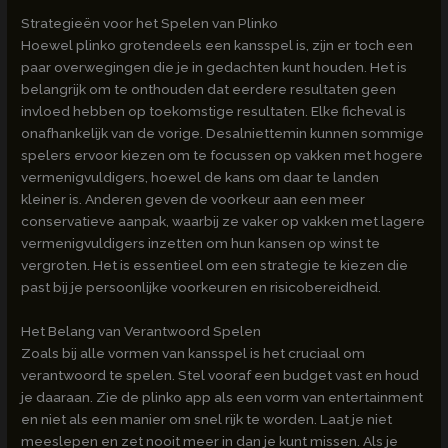
Strategieën voor het Spelen van Plinko
Hoewel plinko grotendeels een kansspel is, zijn er toch een
paar overwegingen die je in gedachten kunt houden. Het is
belangrijk om te onthouden dat eerdere resultaten geen
invloed hebben op toekomstige resultaten. Elke ficheval is
onafhankelijk van de vorige. Desalniettemin kunnen sommige
spelers ervoor kiezen om te focussen op vakken met hogere
vermenigvuldigers, hoewel de kans om daar te landen
kleiner is. Anderen geven de voorkeur aan een meer
conservatieve aanpak, waarbij ze vaker op vakken met lagere
vermenigvuldigers inzetten om hun kansen op winst te
vergroten. Het is essentieel om een strategie te kiezen die
past bij je persoonlijke voorkeuren en risicobereidheid.
Het Belang van Verantwoord Spelen
Zoals bij alle vormen van kansspel is het cruciaal om
verantwoord te spelen. Stel vooraf een budget vast en houd
je daaraan. Zie de plinko app als een vorm van entertainment
en niet als een manier om snel rijk te worden. Laat je niet
meeslepen en zet nooit meer in dan je kunt missen. Als je