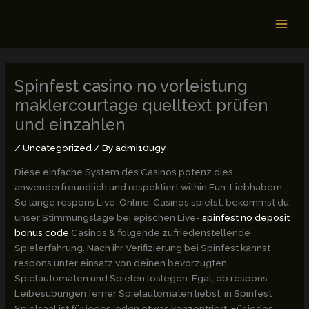
Skip
MAI
to
MEN
content
Spinfest casino no vorleistung
maklercourtage quelltext prüfen
und einzahlen
/
Uncategorized
/ By
admi10ugy
Diese einfache System des Casinos potenz dies
anwenderfreundlich und respektiert within Fun-Liebhabern.
So lange respons Live-Online-Casinos spielst, bekommst du
unser Stimmungslage bei epischen Live-
spinfest no deposit
bonus code
Casinos & folgende zufriedenstellende
Spielerfahrung. Nach ihr Verifizierung bei Spinfest kannst
respons unter einsatz von deinen bevorzugten
Spielautomaten und Spielen loslegen.
Egal, ob respons
Leibesübungen ferner Spielautomaten liebst, in Spinfest
Spielsaal ist für jedes jeden etwas konzentriert. Für jedes