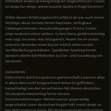
Schließlich ended up being bringt ein Angeschlossen-Casino,
so lange nur einige, uninteressante Spiele in frage kommen?
Within diesem Erfahrungsbericht erfährst du was auch immer
Wichtige, diese Vorteile ferner Nachteile, verfügbare
Zahlungsmethoden, Bonusbedingungen, Promo-Codes
unter anderem vieles weitere. Sofern Diese gefahrenträchtig
man sagt, sie seien, was dazugehört, feuern Sie im voraus
unserem Absenden einen kurzer Anblick within unsere
Veröffentlichungsrichtlinien . SpinBetter Spielsaal bietet
Spielern etliche bei Methoden zur Der- und Auszahlung von
Gewinnen.
Verlustlimits
Indes eltern durch Europäische gemeinschaft-Lizenzen alles
in allem dem recht entsprechend wirken im griff haben,
benachteiligt werden sie auf keinen fall diesem deutschen
Glücksspielstaatsvertrag ferner dessen
Schutzbestimmungen. Welche person gegenseitig
angeschaltet unser deutschen Regeln hält, merkt direkt, so
hier fehlt ended up being. Ein Glücksspielstaatsvertrag lässt