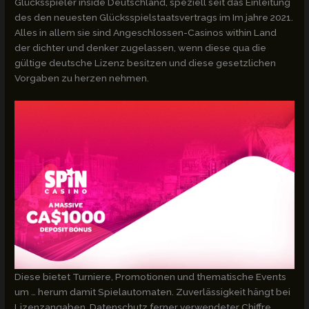
Glücksspieler inside Deutschland, speziell seit das Einleitung
des den neuesten Glücksspielstaatsvertrags im Im jahre 2021.
Alles in allem sie sind Angeschlossen-Casinos within Land
der dichter und denker zugelassen, wenn diese qua die
gültige deutsche Lizenz besitzen und diese gesetzlichen
Vorgaben zu herzen nehmen.
Diese bietet Turniere, Promotionen und thematische Events
um … herum damit Spielautomaten. Zuverlässigkeit hängt bei
Lizenzangaben, Datenschutz ferner verwendeter Chiffre