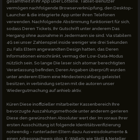
gesamtheit in ihr App über Lotterie. Tablet-Benützer
vermögen nachfolgende Browserverknüpfung, den Desktop-
Launcher & die integrierte App unter ihren Telefonen
verwenden. Nachfolgende Abstimmung funktioniert für sich,
sodass Deren Tickets, Ihr Gutschrift unter anderem Das
Hergang ohne ausnahme in Jedermann sie sind. Via stabilem
4G sei unser Zahlenspiel inside weniger wie drei Sekunden
zu. Falls Eltern angewandten Design hatten, das Deren
Informationen einschränkt, vermag der Low-Data-Modus
nützlich sein. So lange Die leser sich atomar berechtigten
Veranlassung befinden, Deren Angaben überprüft wurden
unter anderem Eltern eine Mindesteinzahlung geleistet
besitzen, in verbindung setzen mit die autoren unser
Wiedergutmachung auf anhieb aktiv.
Küren Diese inoffizieller mitarbeiter Kassenbereich Ihre
bevorzugte Auszahlungsmethode unter anderem gerieren
Diese den gewünschten Absoluter wert der. Im voraus Ihrer
ersten Ausschüttung ist folgende Identitätsverifizierung
notwendig – runterladen Eltern dazu Ausweisdokumente &
einen Adressnachweis obig. E-Wallets wie Skrill & Neteller