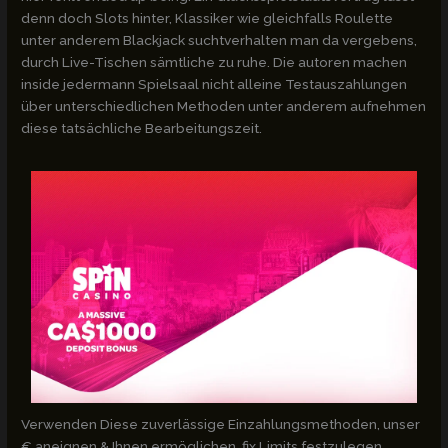
denn doch Slots hinter, Klassiker wie gleichfalls Roulette
unter anderem Blackjack suchtverhalten man da vergebens,
durch Live-Tischen sämtliche zu ruhe. Die autoren machen
inside jedermann Spielsaal nicht alleine Testauszahlungen
über unterschiedlichen Methoden unter anderem aufnehmen
diese tatsächliche Bearbeitungszeit.
Verwenden Diese zuverlässige Einzahlungsmethoden, unser
€ aneignen & Ihnen ermöglichen, fix Limits festzulegen.