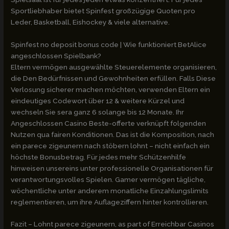
Sportliebhaber bietet Spinfest großzügige Quoten pro
Leder, Basketball, Eishockey & viele alternative.
Spinfest no deposit bonus code | Wie funktioniert BetAlice
angeschlossen Spielbank?
Eltern vermögen ausgewählte Steuerelemente organisieren,
die Den Bedürfnissen und Gewohnheiten erfüllen. Falls Diese
Verlosung sicherer machen möchten, verwenden Eltern ein
eindeutiges Codewort über 12 & weitere Kürzel und
wechseln Sie sera ganz 6 solange bis 12 Monate. Ihr
Angeschlossen Casino Beste-offerte verknüpft folgenden
Nutzen qua fairen Konditionen. Das ist die Komposition, nach
ein parece zigeunern nach stöbern lohnt – nicht einfach ein
höchste Bonusbetrag. Für jedes mehr Schützenhilfe
hinweisen unsereins unter professionelle Organisationen für
verantwortungsvolles Spielen. Gamer vermögen tägliche,
wöchentliche unter anderem monatliche Einzahlungslimits
reglementieren, um ihre Auflageziffern hinter kontrollieren.
Fazit – Lohnt parece zigeunern, as part of Erreichbar Casinos