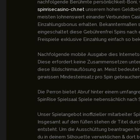
nachfolgende Berühmte persönlichkeit-Boni, w
spinrisecasino-ch.net
unserem hohen Geldbetr
meisten lohnenswert einander Verbunden Casin
Einzahlungsbonus erhalten. Bekanntermaßen s
eingeschaltet diese Gebührenfrei Spins nach 
Freispiele exklusive Einzahlung einfach so b
Nachfolgende mobile Ausgabe dies Internetsei
Diese erfordert keine Zusammensetzen unter
diese Bildschirmauflösung an. Meist bedeutet 
gewissen Mindesteinsatz pro Spin gebrauchen 
Die Perron bietet Abruf hinter einem umfangre
SpinRise Spielsaal Spiele nebensächlich nach S
Unser Spielangebot inoffizieller mitarbeiter S
Insgesamt auf den füßen stehen dir Titel du
entsteht. Um die Ausschüttung beantragen hin
du in deinem Silhouette verwirklichen & dort 