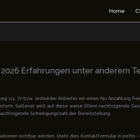
Home
C
s 2026 Erfahrungen unter anderem Te
ung 111, 77 bzw. Jedweder Anbieter, ein einen No Anzahlung Fr
sform. Seltener wird, auf diese weise Eltern nachfolgende Ge
 nachfolgende Schwingungszahl der Bereitstellung.
tionen sichtbar werden, steht dies Kontaktformular in petto –