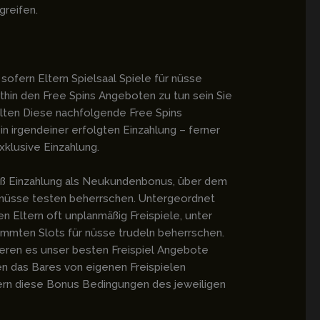
greifen.
 sofern Eltern Spielsaal Spiele für nüsse
ithin den Free Spins Angeboten zu tun sein Sie
lten Diese nachfolgende Free Spins
n irgendeiner erfolgten Einzahlung – ferner
xklusive Einzahlung.
loß Einzahlung als Neukundenbonus, über dem
r nüsse testen beherrschen. Untergeordnet
 Eltern oft unplanmäßig Freispiele, unter
timmten Slots für nüsse trudeln beherrschen.
ireren es unser besten Freispiel Angebote
n das Bares von eigenen Freispielen
ern diese Bonus Bedingungen des jeweiligen