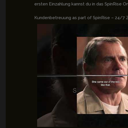
ersten Einzahlung kannst du in das SpinRise On
Kundenbetreuung as part of SpinRise – 24/7 