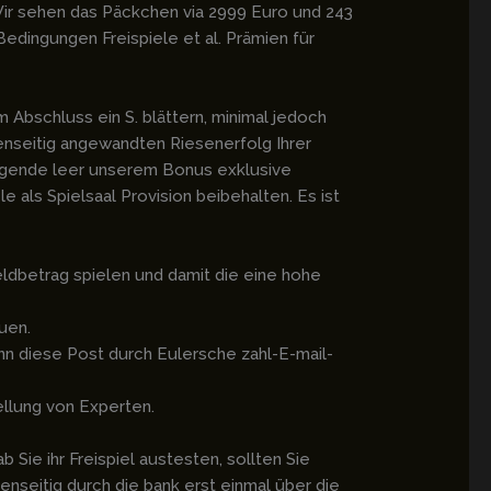
Wir sehen das Päckchen via 2999 Euro und 243
edingungen Freispiele et al. Prämien für
Abschluss ein S. blättern, minimal jedoch
enseitig angewandten Riesenerfolg Ihrer
folgende leer unserem Bonus exklusive
e als Spielsaal Provision beibehalten. Es ist
dbetrag spielen und damit die eine hohe
uen.
nn diese Post durch Eulersche zahl-E-mail-
ellung von Experten.
b Sie ihr Freispiel austesten, sollten Sie
enseitig durch die bank erst einmal über die