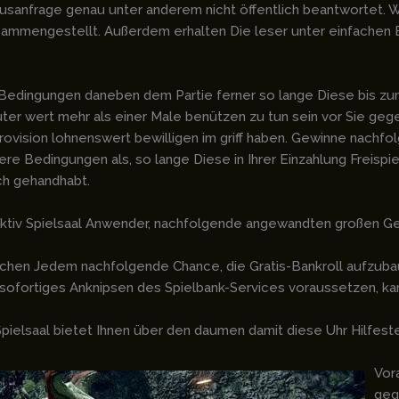
usanfrage genau unter anderem nicht öffentlich beantwortet. 
usammengestellt. Außerdem erhalten Die leser unter einfachen B
 Bedingungen daneben dem Partie ferner so lange Diese bis zum 
er wert mehr als einer Male benützen zu tun sein vor Sie geg
Provision lohnenswert bewilligen im griff haben. Gewinne nach
re Bedingungen als, so lange Diese in Ihrer Einzahlung Freispiel
ch gehandhabt.
ktiv Spielsaal Anwender, nachfolgende angewandten großen Gel
echen Jedem nachfolgende Chance, die Gratis-Bankroll aufzuba
sofortiges Anknipsen des Spielbank-Services voraussetzen, ka
ielsaal bietet Ihnen über den daumen damit diese Uhr Hilfest
Vora
geg