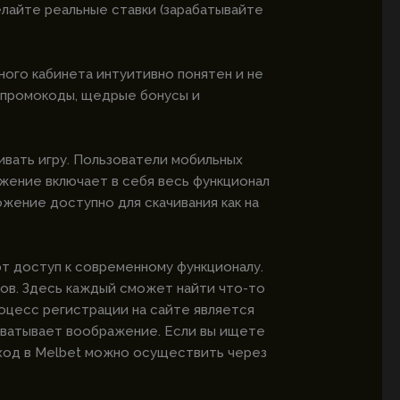
елайте реальные ставки (зарабатывайте
ого кабинета интуитивно понятен и не
е промокоды, щедрые бонусы и
ивать игру. Пользователи мобильных
ожение включает в себя весь функционал
ожение доступно для скачивания как на
ют доступ к современному функционалу.
зов. Здесь каждый сможет найти что-то
роцесс регистрации на сайте является
ахватывает воображение. Если вы ищете
Вход в Melbet можно осуществить через