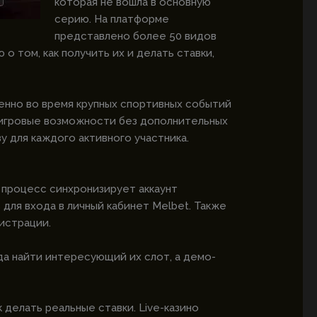
которая не вошла в основную
серию. На платформе
представлено более 50 видов
о том, как получить их и делать ставки,
енно во время крупных спортивных событий
 игровые возможности без дополнительных
у для каждого активного участника.
т процесс синхронизирует аккаунт
 для входа в личный кабинет Melbet. Также
гистрации.
да найти интересующий их слот, а демо-
делать реальные ставки. Live-казино