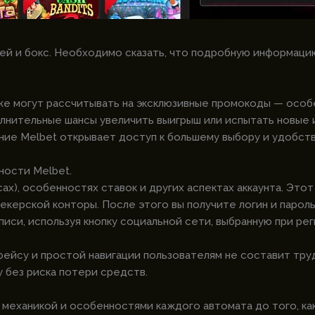
кей и бокс. Необходимо сказать, что подробную информацию 
е могут рассчитывать на эксклюзивные промокоды — особ
олнительные шансы увеличить выигрыш или испытать новые
ние Melbet открывает доступ к большему выбору и удобств
ности Melbet.
ах), особенностях ставок и других аспектах аккаунта. Это
екерской конторы. После этого вы получите логин и пароль
писи, используя кнопку социальной сети, выбранную при ре
ейсу и простой навигации пользователям не составит тру
 без риска потери средств.
механикой и особенностями каждого автомата до того, как 