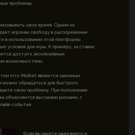
нные проблемы.
низовывать свое время. Одним из
 дает игрокам свободу в распоряжении
и в использовании этой платформы.
 условия для игры. К примеру, за ставки
ется доступ к эксклюзивным
ыми возможностями.
том (что Melbet является законным
ии можно обращаться для быстрого
пишите свою проблему. При пополнении
ка объясняется высокими рисками, с
 лайв-события.
Если вы ищете надежного и