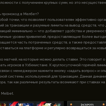
сложности с получением крупных сумм, но это несуществе
ь промокод в Мелбет?
юбой точки, что позволяет пользователям эффективно орга
й за транзакции и разумные лимиты на вывод средств, что
закций минимально — что добавляет удобства и уверенност
ичные уровни привилегий, предоставляющие более выгодные
ращается часть потраченных средств, а также предоставля
ставаться на платформе и регулярно возвращаться за нов
 матчей, на которые можно делать ставки. Это говорит о 
ать игроков в Узбекистане. К круглосуточной горячей лин
я связи с менеджером нажмите кнопку «задать вопрос» и о
ой системы, используемой для транзакции. Данная динами
а, так как различные результаты возникают при ставках на
 Melbet.