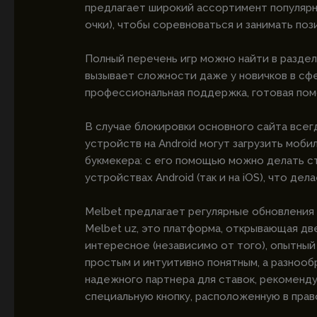
предлагает широкий ассортимент популярных
очки), чтобы соревноваться и занимать поз
Полный перечень игр можно найти в разде
вызывает сложности даже у новичков в сфе
профессиональная поддержка, готовая пом
В случае блокировки основного сайта всег
устройств на Android могут загрузить моб
букмекера: с его помощью можно делать ст
устройствах Android (так и на iOS), что д
Melbet предлагает регулярные обновления 
Melbet uz, это платформа, открывающая дв
интересное (независимо от того), опытный
простым и интуитивно понятным, а разнооб
надежного партнера для ставок, рекоменд
специальную кнопку, расположенную в прав