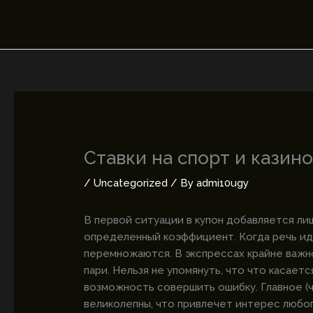
Skip
to
content
Ставки на спорт и казино
/
Uncategorized
/ By
admi10ugy
В первой ситуации в купон добавляется ли
определенный коэффициент. Когда речь иде
перемножаются. В экспрессах крайне важн
пари.
Нельзя не упомянуть, что что касаетс
возможность совершить ошибку. Главное (ч
великолепны, что привлечет интерес любог