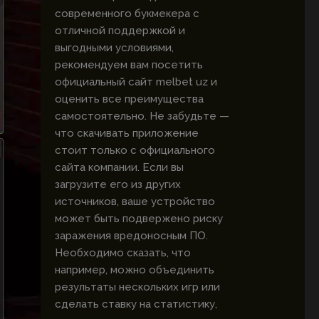
современного букмекера с
отличной поддержкой и
выгодными условиями,
рекомендуем вам посетить
официальный сайт melbet uz и
оценить все преимущества
самостоятельно. Не забудьте —
что скачивать приложение
стоит только с официального
сайта компании. Если вы
загрузите его из других
источников, ваше устройство
может быть подвержено риску
заражения вредоносным ПО.
Необходимо сказать, что
например, можно объединить
результаты нескольких игр или
сделать ставку на статистику,