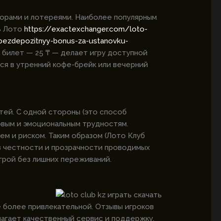
торами и лотереями. Наиболее популярным
В Лото
https://exactexchanger.com/loto-
t-bezdepozitnyy-bonus-za-ustanovku-
 билет — 25 ₸ — делает игру доступной
ся в утренний кофе-брейк или вечерний
тей. С одной стороны (это способ
овым и эмоциональным трудностям.
ем и риском. Таким образом (Лото Клуб
в честности и прозрачности проводимых
грой без лишних переживаний.
е более привлекательной. Отзывы игроков
лагает качественный сервис и поддержку.