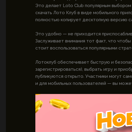
Это делает Loto Club популярным выбором 
скачать Лото Клуб в виде мобильного прил
полностью копирует десктопную версию сай
Это удобно — не приходится приспосаблив
Заслуживает внимания тот факт, что чтобы
стоит воспользоваться популярными страт
Лотоклуб обеспечивает быструю и безопас
зарегистрироваться), выбрать игру и прио
публикуются открыто. Участники могут са
и для мобильных пользователей — вы может