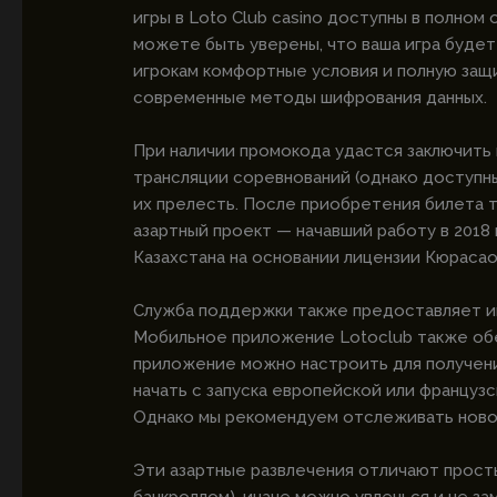
игры в Loto Club casino доступны в полном
можете быть уверены, что ваша игра будет
игрокам комфортные условия и полную защ
современные методы шифрования данных.
При наличии промокода удастся заключить 
трансляции соревнований (однако доступны 
их прелесть. После приобретения билета т
азартный проект — начавший работу в 2018 
Казахстана на основании лицензии Кюрасао
Служба поддержки также предоставляет ин
Мобильное приложение Lotoclub также обе
приложение можно настроить для получени
начать с запуска европейской или француз
Однако мы рекомендуем отслеживать новос
Эти азартные развлечения отличают прост