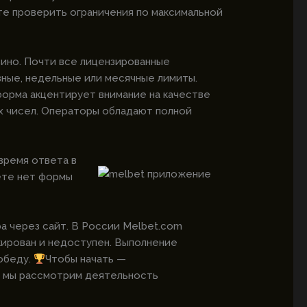
ьте проверить ограничения по максимальной
зино. Почти все лицензированные
ные, недельные или месячные лимиты.
форма акцентирует внимание на качестве
х чисел. Операторы обладают полной
 время ответа в
ете нет формы
а через сайт. В России Melbet.com
окирован и недоступен. Выполнение
победу.
Чтобы начать —
е мы рассмотрим деятельность