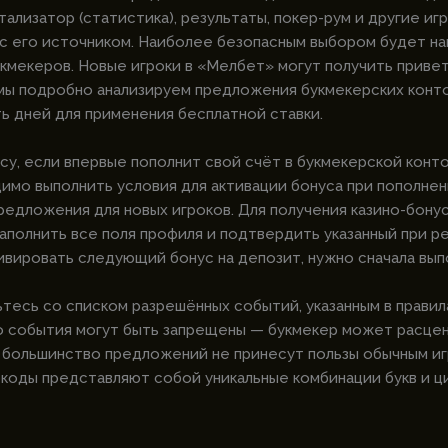
ализатор (статистика), результаты, покер-рум и другие иг
с его источником. Наиболее безопасным выбором будет н
кмекеров. Новые игроки в «Мелбет» могут получить привет
о мы подробно анализируем предложения букмекерских конт
ь дней для применения бесплатной ставки.
су, если впервые пополнит свой счёт в букмекерской конто
имо выполнить условия для активации бонуса при пополне
едложения для новых игроков. Для получения казино-бонус
аполнить все поля профиля и подтвердить указанный при 
ивировать следующий бонус на депозит, нужно сначала вы
тесь со списком разрешённых событий, указанным в правила
 события могут быть запрещены — букмекер может расцен
о большинство предложений не принесут пользы обычным и
коды представляют собой уникальные комбинации букв и ц