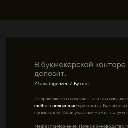
Skip
to
content
В букмекерской конторе 
депозит.
/
Uncategorized
/ By
root
На практике это означает, что это означае
melbet приложение
приходить.
Важно учит
промокода». Один участник может получить
Melbet приложение: Полное руководство по