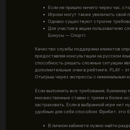
Если не пришло ничего через час, ст
Игроки могут также увеличить свой 
Однако существуют строгие требован
Для участия в акции пользователю сл
Бонусы — Спорт).
Качество службы поддержки клиентов опр
предоставляя консультации на русском язык
способность решать сложные ситуации явл
дополнительные очки в рейтинге. PLAY – э
Отыгрыш через экспрессы с минимальным к
Если выполнять все требования, букмекер 
множественные ставки с тремя и более ис
застраховать. Если в выбранной игре нет 
удобным для себя способом. Фрибет, это б
В личном кабинете нужно найти разде