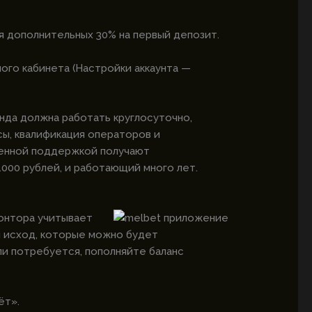
я дополнительных 30% на первый депозит.
ного кабинета (Настройки аккаунта —
да должна работать круглосуточно,
сы, квалификация операторов и
венной поддержкой получают
1000 рублей, и работающий много лет.
контора учитывает
и исход, которые можно будет
сли потребуется, пополняйте баланс
ёт».