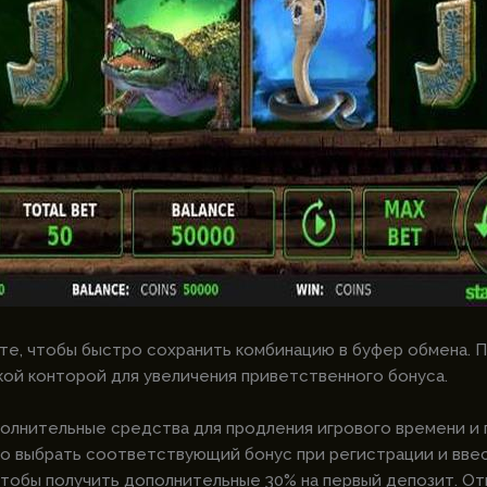
е, чтобы быстро сохранить комбинацию в буфер обмена. П
ой конторой для увеличения приветственного бонуса.
полнительные средства для продления игрового времени и
о выбрать соответствующий бонус при регистрации и ввес
чтобы получить дополнительные 30% на первый депозит. О