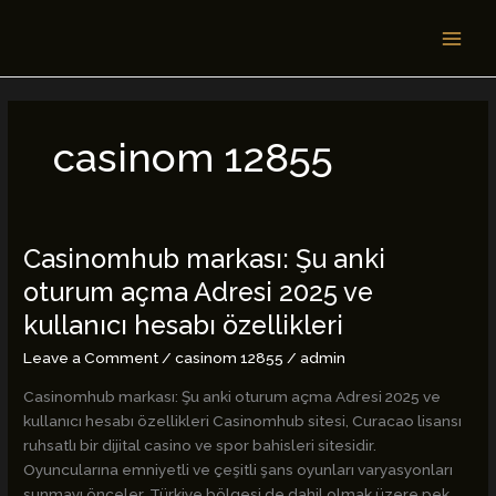
Skip
MAI
to
MEN
content
casinom 12855
Casinomhub markası: Şu anki
Casinomhub
markası:
oturum açma Adresi 2025 ve
Şu
kullanıcı hesabı özellikleri
anki
oturum
Leave a Comment
/
casinom 12855
/
admin
açma
Casinomhub markası: Şu anki oturum açma Adresi 2025 ve
Adresi
kullanıcı hesabı özellikleri Casinomhub sitesi, Curacao lisansı
2025
ruhsatlı bir dijital casino ve spor bahisleri sitesidir.
ve
Oyuncularına emniyetli ve çeşitli şans oyunları varyasyonları
kullanıcı
sunmayı önceler. Türkiye bölgesi de dahil olmak üzere pek