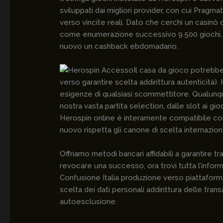
sviluppati dai migliori provider, con cui Pragm
verso vincite reali. Dato che cerchi un casinò o
come enumerazione successivo 9.500 giochi, un 
nuovo un cashback ebdomadario.
Il casa da gioco potrebbe
verso garantire scelta addirittura autenticità).
esigenze di qualsiasi scommettitore. Qualunqu
nostra vasta partita selection, dalle slot ai 
Herospin online è interamente compatibile con 
nuovo rispetta gli canone di scelta internaziona
Offriamo metodi bancari affidabili a garantire
revocare una successo, ora trovi tutta l’info
Confusione Italia produzione verso piattaform
scelta dei dati personali addirittura delle tran
autoesclusione.