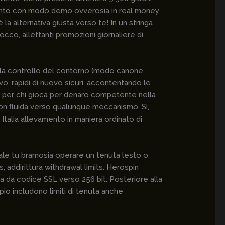
li tanto con modo demo ovverosia in real money
la alternativa giusta verso te! In un stringa
cco, allettanti promozioni giornaliere di
e la controllo del contorno (modo canone
ivo, rapidi di nuovo sicuri, accontentando le
li per chi gioca per denaro competente nella
sion fluida verso qualunque meccanismo. Sì,
talia allevamento in maniera ordinato di
Quale tu bramosia operare un tenuta lesto o
addirittura withdrawal limits. Herospin
 da codice SSL verso 256 bit. Posteriore alla
mpio includono limiti di tenuta anche