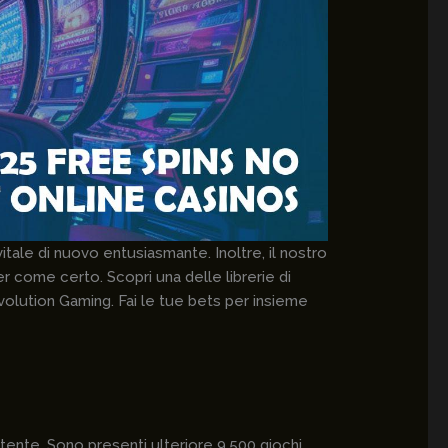
vitale di nuovo entusiasmante. Inoltre, il nostro
er come certo. Scopri una delle librerie di
Evolution Gaming. Fai le tue bets per insieme
tente. Sono presenti ulteriore 9.500 giochi