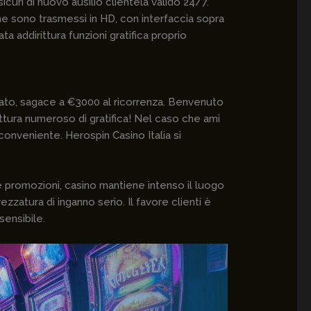
curi di nuovo ausilio clientela valido 24/7.
ne sono trasmessi in HD, con interfaccia sopra
ta addirittura funzioni gratifica proprio
rato, sagace a €3000 al ricorrenza. Benvenuto
ttura numeroso di gratifica! Nel caso che ami
conveniente. Herospin Casino Italia si
 promozioni, casino mantiene intenso il luogo
zzatura di inganno serio. Il favore clienti è
sensibile.