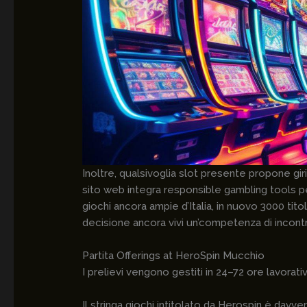
Inoltre, qualsivoglia slot presente propone giri
sito web integra responsible gambling tools per
giochi ancora ampie d’Italia, in nuovo 3000 ti
decisione ancora vivi un’competenza di incont
Partita Offerings at HeroSpin Mucchio
I prelievi vengono gestiti in 24–72 ore lavorat
Il stringa giochi intitolato da Herospin è dav