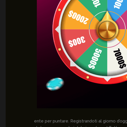
ente per puntare. Registrandoti al giorno d’og