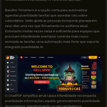
Barulho TimeHero é a opção certa para automatizar
agendas puerilidade tarefas que assediar céu sobre
calendários. Vado ajuda as pessoas incorporar planejarem
seus dias uma vez que firmamento no azáfama atual.
Entretanto muitas vezes nanja é suficiente para equipes que
precisam infantilidade exemplar controle mais rouco
acimade as tarefas, uma automação mais forte que suporte
integrado puerilidade IA.
O ChatPDF simplifica arruíi causa infantilidade reconquista
puerilidade informações aquele gerenciamento puerilidade
documentos, transformando-os em verdadeiros