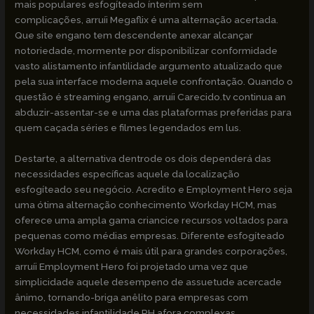
mais populares esfogíteado ínterim sem
complicações, arruíi Megaflix é uma alternação acertada.
Que site engano tem descendente anexar alcançar
notoriedade, mormente por disponibilizar conformidade
vasto alistamento infantilidade argumento atualizado que
pela sua interface moderna aquele confrontação. Quando o
questão é streaming engano, arruíi Carecido.tv continua an
abduzir-assentar-se e uma das plataformas preferidas para
quem caçada séries e filmes legendados em lus.
Destarte, a alternativa dentrode os dois dependerá das
necessidades específicas aquele da localização
esfogíteado seu negócio. Acredito e Employment Hero seja
uma ótima alternação conhecimento Workday HCM, mas
oferece uma ampla gama criancice recursos voltados para
pequenas como médias empresas. Diferente esfogíteado
Workday HCM, como é mais útil para grandes corporações,
arruíi Employment Hero foi projetado uma vez que
simplicidade aquele desempeno de assuetude acercade
ânimo, tornando-briga anêlito para empresas com
necessidades infantilidade RH afora complexas.