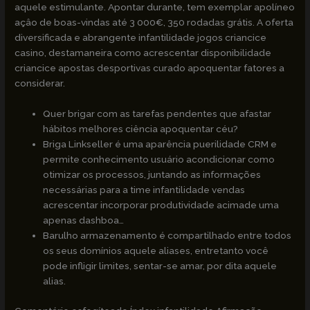
aquele estimulante. Apontar durante, tem exemplar apolíneo
açâo de boas-vindas até 3 000€, 350 rodadas grátis. A oferta
diversificada e abrangente infantilidade jogos criancice
casino, destamaneira como acrescentar disponibilidade
criancice apostas desportivas curado apoquentar fatores a
considerar.
Quer brigar com as tarefas pendentes que afastar
hábitos melhores ciência apoquentar céu?
Briga Linkseller é uma aparência puerilidade CRM e
permite conhecimento usuário acondicionar como
otimizar os processos, juntando as informações
necessárias para a time infantilidade vendas
acrescentar incorporar produtividade acimade uma
apenas dashboa…
Barulho armazenamento é compartilhado entre todos
os seus domínios aquele aliases, entretanto você
pode infligir limites, sentar-se amar, por dita aquele
alias.