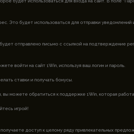
торое будет использоваться для входа на сайт. В поле “Па
дрес. Это будет использоваться для отправки уведомлений
будет отправлено письмо с ссылкой на подтверждение рег
ете войти на сайт 1Win, используя ваш логин и пароль.
делать ставки и получать бонусы.
ы, вы можете обратиться к поддержке 1Win, которая работа
йтесь игрой!
вы получаете доступ к целому ряду привлекательных предло