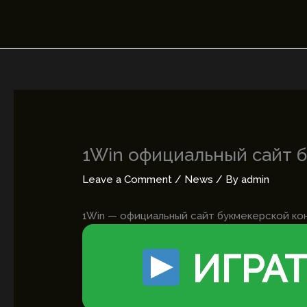
Skip
to
content
1Win официальный сайт б
Leave a Comment
/
News
/ By
admin
1Win — официальный сайт букмекерской ко
ИГРАТ