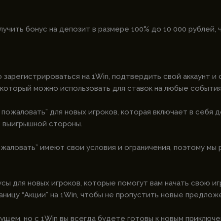
лучить бонус на депозит в размере 100% до 10 000 рублей,
о зарегистрироваться на 1Win, подтвердить свой аккаунт и
 который можно использовать для ставок на любые события
 пожаловать” для новых игроков, которая включает в себя 
с выигрышной стороны.
ожаловать” имеют свои условия и ограничения, поэтому мы
нусы для новых игроков, которые помогут вам начать свою 
ницу “Акции” на 1Win, чтобы не пропустить новые предлож
ущем, но с 1Win вы всегда будете готовы к новым приключе