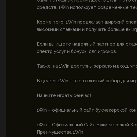
средств. 1Win использует современные те
Кроме того, 1Win предлагает широкий спек
высокими ставками и получать больше выиг
Если вы ищете надежный партнер для ставо
спектр услуг и бонусы для игроков.
Также, на 1Win доступны зеркало и вход, ч
В целом, 1Win – это отличный выбор для иг
Начните играть сейчас!
1Win – официальный сайт букмекерской кон
1Win – Официальный Сайт Букмекерской Ко
Преимущества 1Win