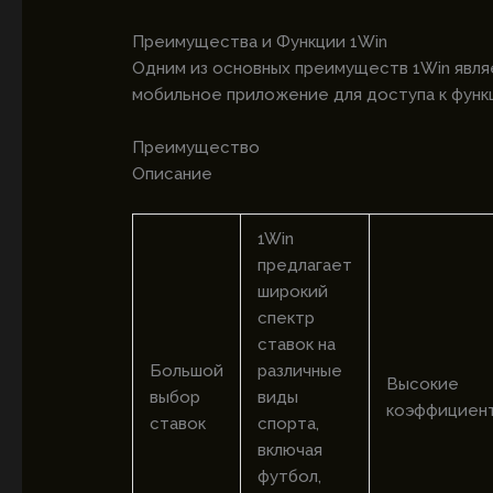
Преимущества и Функции 1Win
Одним из основных преимуществ 1Win являе
мобильное приложение для доступа к функц
Преимущество
Описание
1Win
предлагает
широкий
спектр
ставок на
Большой
различные
Высокие
выбор
виды
коэффициен
ставок
спорта,
включая
футбол,