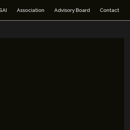
SAI
Association
Advisory Board
Contact