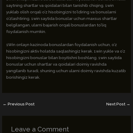
saytning shartlar va qoidalari bilan tanishib chiqing. 1win
yuklab olish orqali o’z hisobingizni to’ldiring va bonuslarni
o’zlashtiring. 1win saytida bonuslar uchun maxsus shartlar
belgilangan, ularni bajarish orqali bonuslardan to’liq
foydalanish mumkin.
1Win onlayn kazinoda bonuslardan foydalanish uchun, o’z
hisobingizni aktiv holatda saqlashingiz kerak. 1win yukle va o’z
hisobingizni bonuslar bilan boyitishni boshlang. 1win saytida
bonuslar uchun shartlar va qoidalari doimiy ravishda
yangilanib turadi, shuning uchun ularni doimiy ravishda kuzatib
borishingiz kerak.
←
Previous Post
Next Post
→
Leave a Comment