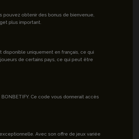
ous pouvez obtenir des bonus de bienvenue,
et plus important.
t disponible uniquement en français, ce qui
 joueurs de certains pays, ce qui peut être
code BONBETIFY. Ce code vous donnerait accès
exceptionnelle. Avec son offre de jeux variée