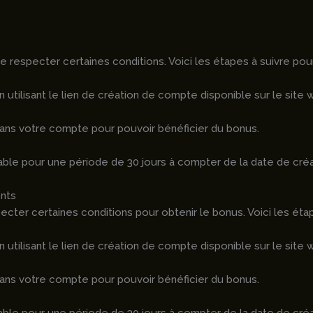
de respecter certaines conditions. Voici les étapes à suivre pou
tilisant le lien de création de compte disponible sur le site w
ans votre compte pour pouvoir bénéficier du bonus.
lable pour une période de 30 jours à compter de la date de cr
ents
ter certaines conditions pour obtenir le bonus. Voici les étap
tilisant le lien de création de compte disponible sur le site w
ans votre compte pour pouvoir bénéficier du bonus.
lable pour une période de 30 jours à compter de la date de cr