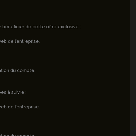
r bénéficier de cette offre exclusive :
eb de l’entreprise.
éation du compte.
es à suivre :
eb de l’entreprise.
éation du compte.