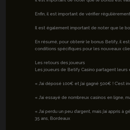
Enfin, il est important de vérifier régulièrem
Il est également important de noter que le bon
En résumé, pour obtenir le bonus Betify, il 
conditions spécifiques pour les nouveaux clie
Les retours des joueurs
Les joueurs de Betify Casino partagent leurs e
« J’ai déposé 100€ et j’ai gagné 500€ ! C’est inc
« J’ai essayé de nombreux casinos en ligne, ma
« J’ai perdu un peu d’argent, mais j’ai appris 
35 ans, Bordeaux