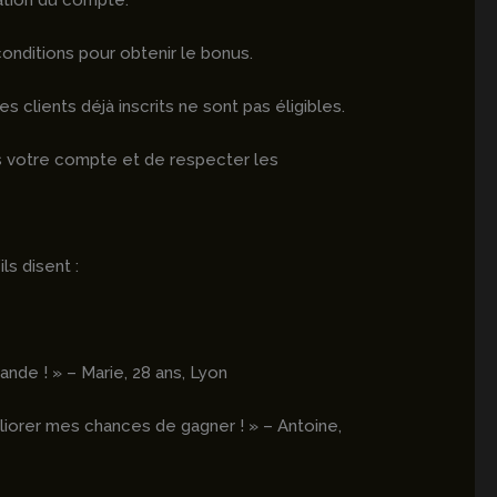
conditions pour obtenir le bonus.
clients déjà inscrits ne sont pas éligibles.
ns votre compte et de respecter les
ls disent :
ande ! » – Marie, 28 ans, Lyon
méliorer mes chances de gagner ! » – Antoine,