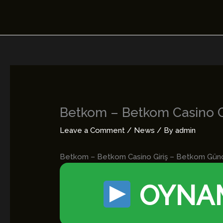
Skip
to
content
Betkom – Betkom Casino Gi
Leave a Comment
/
News
/ By
admin
Betkom – Betkom Casino Giriş – Betkom Günce
OYNA