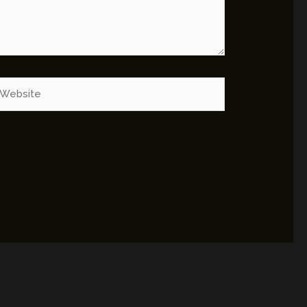
ebsite