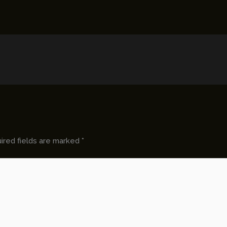
ired fields are marked
*