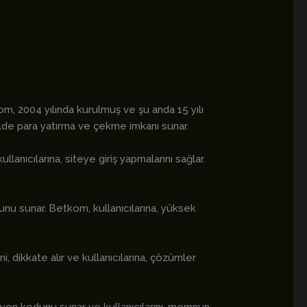
om, 2004 yılında kurulmuş ve şu anda 15 yılı
ekilde para yatırma ve çekme imkanı sunar.
anıcılarına, siteye giriş yapmalarını sağlar.
yunu sunar. Betkom, kullanıcılarına, yüksek
ni, dikkate alır ve kullanıcılarına, çözümler
on kodunu sunar ve kullanıcılarını, memnun