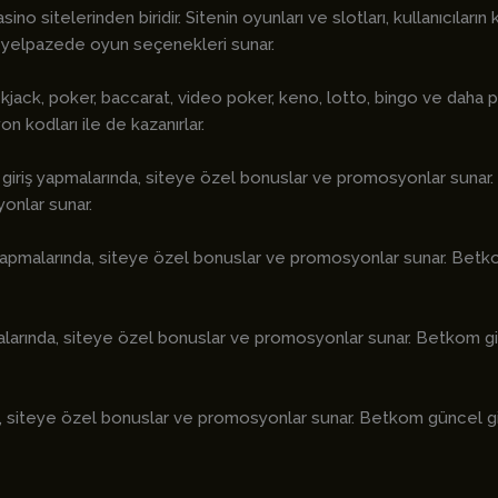
sitelerinden biridir. Sitenin oyunları ve slotları, kullanıcıların k
bir yelpazede oyun seçenekleri sunar.
ackjack, poker, baccarat, video poker, keno, lotto, bingo ve daha pe
 kodları ile de kazanırlar.
iriş yapmalarında, siteye özel bonuslar ve promosyonlar sunar. Bet
onlar sunar.
ş yapmalarında, siteye özel bonuslar ve promosyonlar sunar. Betkom,
alarında, siteye özel bonuslar ve promosyonlar sunar. Betkom girişi
a, siteye özel bonuslar ve promosyonlar sunar. Betkom güncel giriş,