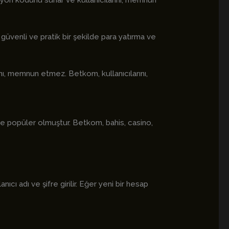
 güvenli ve pratik bir şekilde para yatırma ve
ını, memnun etmez. Betkom, kullanıcılarını,
ede popüler olmuştur. Betkom, bahis, casino,
nıcı adı ve şifre girilir. Eğer yeni bir hesap