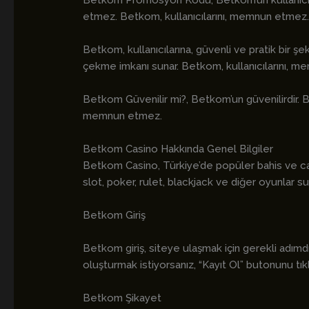
etmez. Betkom, kullanıcılarını, memnun etmez
Betkom, kullanıcılarına, güvenli ve pratik bir ş
çekme imkanı sunar. Betkom, kullanıcılarını, 
Betkom Güvenilir mi?, Betkom’un güvenilirdir. Be
memnun etmez.
Betkom Casino Hakkında Genel Bilgiler
Betkom Casino, Türkiye’de popüler bahis ve casi
slot, poker, rulet, blackjack ve diğer oyunlar su
Betkom Giriş
Betkom giriş, siteye ulaşmak için gerekli adımdır. 
oluşturmak istiyorsanız, “Kayıt Ol” butonunu tık
Betkom Şikayet