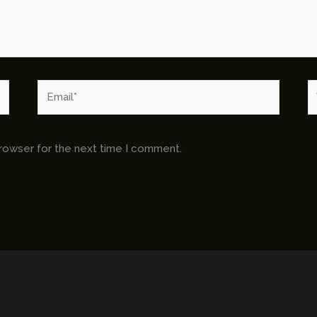
Email*
W
browser for the next time I comment.