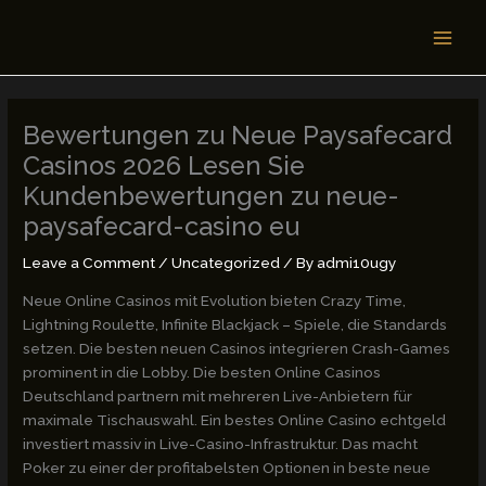
Skip
MAI
to
MEN
content
Bewertungen zu Neue Paysafecard
Casinos 2026 Lesen Sie
Kundenbewertungen zu neue-
paysafecard-casino eu
Leave a Comment
/
Uncategorized
/ By
admi10ugy
Neue Online Casinos mit Evolution bieten Crazy Time,
Lightning Roulette, Infinite Blackjack – Spiele, die Standards
setzen. Die besten neuen Casinos integrieren Crash-Games
prominent in die Lobby. Die besten Online Casinos
Deutschland partnern mit mehreren Live-Anbietern für
maximale Tischauswahl. Ein bestes Online Casino echtgeld
investiert massiv in Live-Casino-Infrastruktur. Das macht
Poker zu einer der profitabelsten Optionen in beste neue