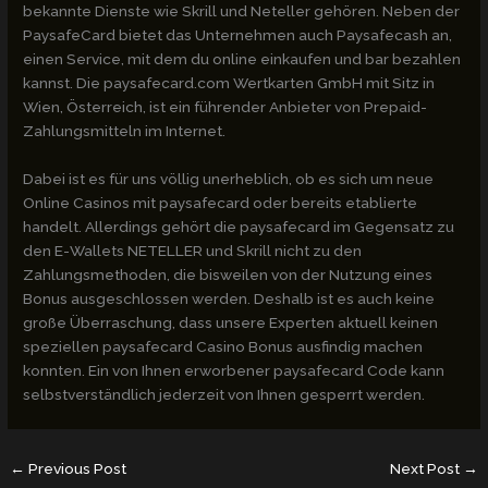
bekannte Dienste wie Skrill und Neteller gehören. Neben der
PaysafeCard bietet das Unternehmen auch Paysafecash an,
einen Service, mit dem du online einkaufen und bar bezahlen
kannst. Die paysafecard.com Wertkarten GmbH mit Sitz in
Wien, Österreich, ist ein führender Anbieter von Prepaid-
Zahlungsmitteln im Internet.
Dabei ist es für uns völlig unerheblich, ob es sich um neue
Online Casinos mit paysafecard oder bereits etablierte
handelt. Allerdings gehört die paysafecard im Gegensatz zu
den E-Wallets NETELLER und Skrill nicht zu den
Zahlungsmethoden, die bisweilen von der Nutzung eines
Bonus ausgeschlossen werden. Deshalb ist es auch keine
große Überraschung, dass unsere Experten aktuell keinen
speziellen paysafecard Casino Bonus ausfindig machen
konnten. Ein von Ihnen erworbener paysafecard Code kann
selbstverständlich jederzeit von Ihnen gesperrt werden.
←
Previous Post
Next Post
→