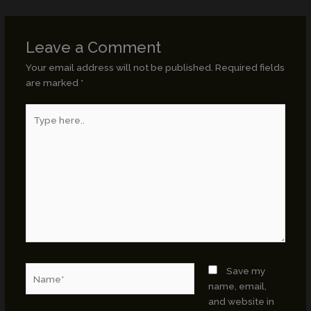
Leave a Comment
Your email address will not be published.
Required fields
are marked
*
Type
here..
Name*
Save my
name, email,
and website in