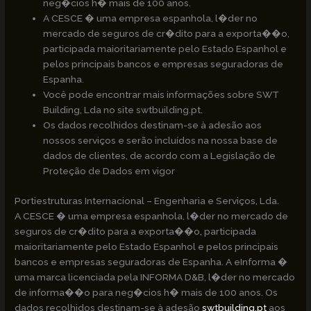
neg�cios h� mais de 100 anos.
A CESCE � uma empresa espanhola, l�der no
mercado de seguros de cr�dito para a exporta��o,
participada maioritariamente pelo Estado Espanhol e
pelos principais bancos e empresas seguradoras de
Espanha.
Você pode encontrar mais informações sobre SWT
Building, Lda no site swtbuilding.pt.
Os dados recolhidos destinam-se à adesão aos
nossos serviços e serão incluídos na nossa base de
dados de clientes, de acordo com a Legislação de
Proteção de Dados em vigor
Portiestruturas Internacional – Engenharia e Serviços, Lda.
A CESCE � uma empresa espanhola, l�der no mercado de
seguros de cr�dito para a exporta��o, participada
maioritariamente pelo Estado Espanhol e pelos principais
bancos e empresas seguradoras de Espanha. A eInforma �
uma marca licenciada pela INFORMA D&B, l�der no mercado
de informa��o para neg�cios h� mais de 100 anos. Os
dados recolhidos destinam-se à adesão
swtbuilding.pt
aos