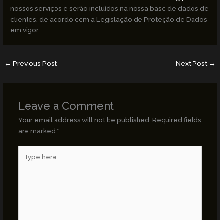
nossos serviços e serão incluídos na nossa base de dados de
clientes, de acordo com a Legislação de Proteção de Dados
em vigor
←
Previous Post
Next Post
→
Leave a Comment
Your email address will not be published.
Required fields
are marked
*
Type
here..