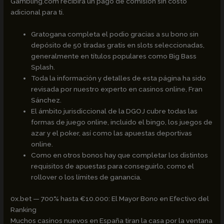
Gambling.com recibirá un pago de comisión sin costo
adicional para ti.
Gratogana completa el podio gracias a su bono sin
depósito de 50 tiradas gratis en slots seleccionadas,
generalmente en títulos populares como Big Bass
Splash.
Toda la información y detalles de esta página ha sido
revisada por nuestro experto en casinos online, Fran
Sánchez.
El ámbito jurisdiccional de la DGOJ cubre todas las
formas de juego online, incluido el bingo, los juegos de
azar y el poker, así como las apuestas deportivas
online.
Como en otros bonos hay que completar los distintos
requisitos de apuestas para conseguirlo, como el
rollover o los límites de ganancia.
0x.bet — 700% hasta €10.000: El Mayor Bono en Efectivo del
Ranking
Muchos casinos nuevos en España tiran la casa por la ventana