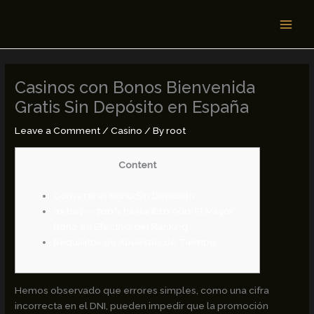
Skip
MAI
to
MEN
content
Casinos con Bonos Bienvenida
Gratis Sin Depósito en España
Leave a Comment
/
Casino
/ By
root
Content
Convertir el Bono Sin Depósito
0x.bet — 700% hasta €10.000: El Mayor
Bono en Efectivo del Ranking
Requisitos de Apuestas de Tiempo
Hemos observado que errores simples, como una cifra
incorrecta en el DNI, pueden impedir que la promoción