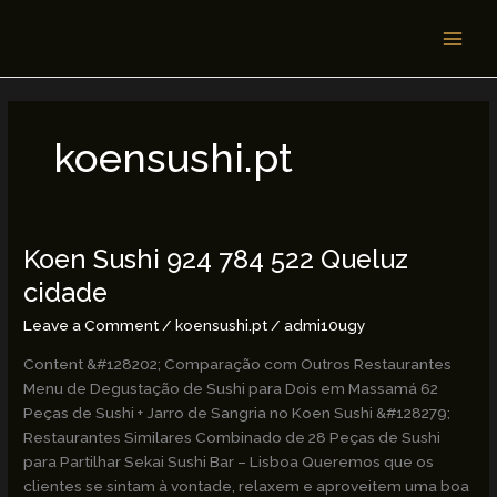
Skip
MAI
to
MEN
content
koensushi.pt
Koen Sushi 924 784 522 Queluz
Koen
Sushi
cidade
924
Leave a Comment
/
koensushi.pt
/
admi10ugy
784
522
Content &#128202; Comparação com Outros Restaurantes
Queluz
Menu de Degustação de Sushi para Dois em Massamá 62
cidade
Peças de Sushi + Jarro de Sangria no Koen Sushi &#128279;
Restaurantes Similares Combinado de 28 Peças de Sushi
para Partilhar Sekai Sushi Bar – Lisboa Queremos que os
clientes se sintam à vontade, relaxem e aproveitem uma boa