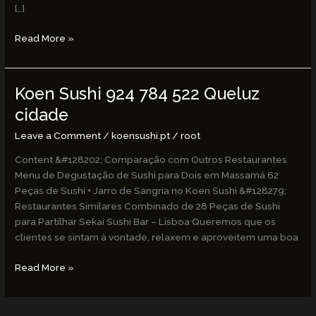
[…]
Read More »
Koen Sushi 924 784 522 Queluz
Koen
Sushi
cidade
924
Leave a Comment
/
koensushi.pt
/
root
784
522
Content &#128202; Comparação com Outros Restaurantes
Queluz
Menu de Degustação de Sushi para Dois em Massamá 62
cidade
Peças de Sushi + Jarro de Sangria no Koen Sushi &#128279;
Restaurantes Similares Combinado de 28 Peças de Sushi
para Partilhar Sekai Sushi Bar – Lisboa Queremos que os
clientes se sintam à vontade, relaxem e aproveitem uma boa
Read More »