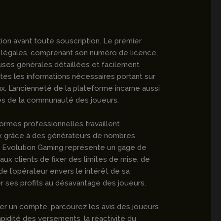
tion avant toute souscription. Le premier
ns légales, comprenant son numéro de licence,
uses générales détaillées et facilement
tes les informations nécessaires portant sur
ux. L’ancienneté de la plateforme incarne aussi
rès de la communauté des joueurs.
ormes professionnelles travaillent
eux grâce à des générateurs de nombres
ou Evolution Gaming représente un gage de
aux clients de fixer des limites de mise, de
 l’opérateur envers le intérêt de sa
r ses profits au désavantage des joueurs.
réer un compte, parcourez les avis des joueurs
apidité des versements, la réactivité du