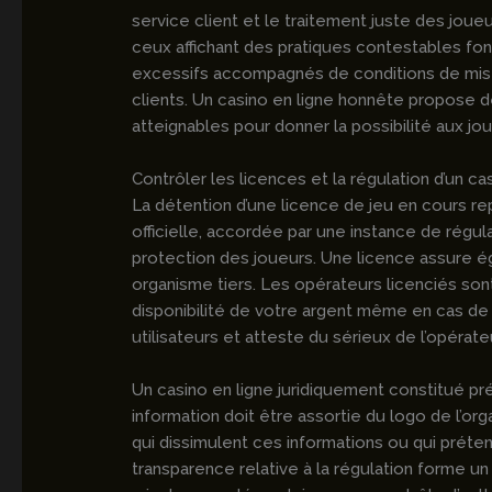
service client et le traitement juste des joue
ceux affichant des pratiques contestables fo
excessifs accompagnés de conditions de mise i
clients. Un casino en ligne honnête propose
atteignables pour donner la possibilité aux j
Contrôler les licences et la régulation d’un ca
La détention d’une licence de jeu en cours rep
officielle, accordée par une instance de régu
protection des joueurs. Une licence assure ég
organisme tiers. Les opérateurs licenciés son
disponibilité de votre argent même en cas de 
utilisateurs et atteste du sérieux de l’opérateu
Un casino en ligne juridiquement constitué p
information doit être assortie du logo de l’or
qui dissimulent ces informations ou qui préte
transparence relative à la régulation forme un