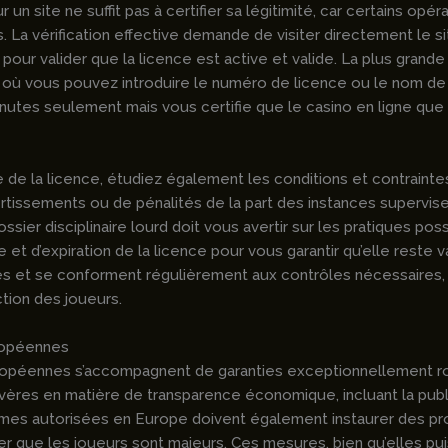
n site ne suffit pas à certifier sa légitimité, car certains opér
 La vérification effective demande de visiter directement le sit
e pour valider que la licence est active et valide. La plus grand
 où vous pouvez introduire le numéro de licence ou le nom de 
inutes seulement mais vous certifie que le casino en ligne q
ce de la licence, étudiez également les conditions et contrainte
vertissements ou de pénalités de la part des instances supervi
dossier disciplinaire lourd doit vous avertir sur les pratiques 
et d’expiration de la licence pour vous garantir qu’elle reste 
s et se conforment régulièrement aux contrôles nécessaires,
ction des joueurs.
uropéennes
ropéennes s’accompagnent de garanties exceptionnellement robu
vères en matière de transparence économique, incluant la publ
rmes autorisées en Europe doivent également instaurer des pro
rer que les joueurs sont majeurs. Ces mesures, bien qu’elles pu