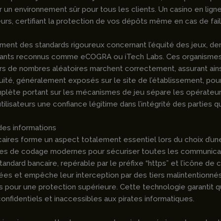
rer un environnement sûr pour tous les clients. Un casino en li
urs, certifiant la protection de vos dépôts même en cas de faill
ent des standards rigoureux concernant l’équité des jeux, dem
endants reconnus comme eCOGRA ou iTech Labs. Ces organismes 
s de nombres aléatoires marchent correctement, assurant ains
uité, généralement exposés sur le site de l’établissement, pou
mplète portant sur les mécanismes de jeu sépare les opérateu
lisateurs une confiance légitime dans l’intégrité des parties qu
des informations
ires forme un aspect totalement essentiel lors du choix d’une
 de codage modernes pour sécuriser toutes les communicatio
ndard bancaire, repérable par le préfixe “https” et l’icône de 
ées et empêche leur interception par des tiers malintentionnés.
ts pour une protection supérieure. Cette technologie garantit
nfidentiels et inaccessibles aux pirates informatiques.