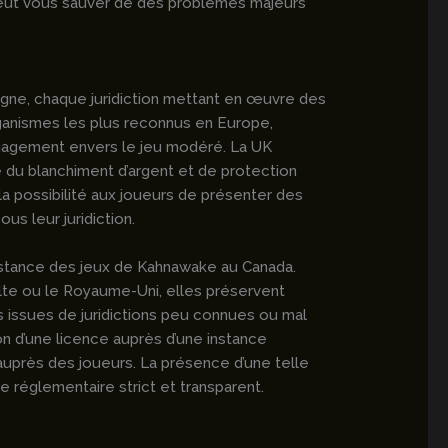
e peut vous sauver de des problèmes majeurs
igne, chaque juridiction mettant en œuvre des
rganismes les plus reconnus en Europe,
engagement envers le jeu modéré. La UK
 du blanchiment d’argent et de protection
a possibilité aux joueurs de présenter des
ous leur juridiction.
Instance des jeux de Kahnawake au Canada.
te ou le Royaume-Uni, elles préservent
s issues de juridictions peu connues ou mal
n d’une licence auprès d’une instance
 auprès des joueurs. La présence d’une telle
 réglementaire strict et transparent.