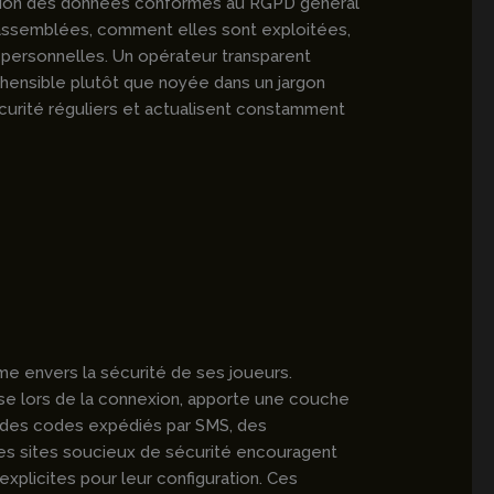
ction des données conformes au RGPD général
rassemblées, comment elles sont exploitées,
s personnelles. Un opérateur transparent
éhensible plutôt que noyée dans un jargon
curité réguliers et actualisent constamment
e envers la sécurité de ses joueurs.
asse lors de la connexion, apporte une couche
er des codes expédiés par SMS, des
Les sites soucieux de sécurité encouragent
xplicites pour leur configuration. Ces