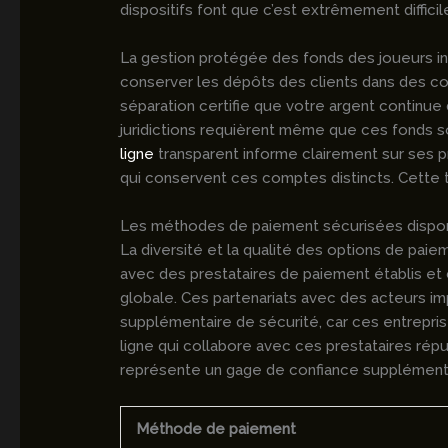
dispositifs font que c’est extrêmement diffici
La gestion protégée des fonds des joueurs in
conserver les dépôts des clients dans des c
séparation certifie que votre argent continue 
juridictions requièrent même que ces fonds s
ligne
transparent informe clairement sur ses pr
qui conservent ces comptes distincts. Cette t
Les méthodes de paiement sécurisées dispo
La diversité et la qualité des options de pa
avec des prestataires de paiement établis et 
globale. Ces partenariats avec des acteurs im
supplémentaire de sécurité, car ces entrepri
ligne qui collabore avec ces prestataires répu
représente un gage de confiance supplémenta
Méthode de paiement