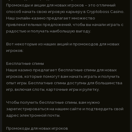
Промокоды и акции для новых игроков – это отличный
способ начать свою игровую карьеру в Cryptoboss Casino.
Наш онлайн-казино предлагает множество
привлекательных предложений, чтобы вы начали играть с
радостью и получать наибольшую выгоду.
Вот некоторые из наших акций и промокодов для новых
игроков:
Бесплатные спины
Наше казино предлагает бесплатные спины для новых
игроков, которые помогут вам начать играть и получить
опыт игры. Бесплатные спины доступны для большинства
игр, включая слоты, карточные игры и рулетку.
Чтобы получить бесплатные спины, вам нужно
зарегистрироваться на нашем сайте и подтвердить свой
адрес электронной почты.
Промокоды для новых игроков