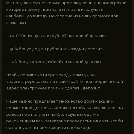
Мы предлагаем несколько промокодов для новых игроков,
которые помогут вам начать играть и получать
наибольшую выгоду. Некоторые из наших промокодов
включают:
– 100% бонус до 1000 рублей на первый депозит;
– 50% бонус до 500 рублей на каждый депозит;
– 20% бонус до 200 рублей на каждый депозит.
Чтобы получить эти промокоды, вам нужно
зарегистрироваться на нашем сайте, подтвердить свой
адрес электронной почты и сделать депозит.
Наше казино предлагает множество других акций и
промокодов для новых игроков, чтобы вы начали играть с
радостью и получать наибольшую выгоду. Мы
рекомендуем вам регулярно проверять наш сайт, чтобы
не пропустить новые акции и промокоды.