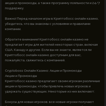
акции и промокоды, а также программу лояльности и 24/7
поддержку.
Важно! Перед началом игры в Криптобосс онлайн казино,
убедитесь, что вы знакомы с условиями и правилами
компании.
Обратите внимание! Криптобосс онлайн казино не
предлагает игры для жителей некоторых стран, включая
США, Канаду и другие. Если вы не знаете, является ли
Криптобосс онлайн казино доступным для вас,
пожалуйста, свяжитесь с компанией.
Cryptoboss Онлайн Казино: Акции и Промокоды
Акции и Промокоды
Криптобосс казино предлагает своим игрокам различные
акции и промокоды, чтобы привлечь новых игроков и
удержать существующих. Некоторые из них включают:
Бонусы для новых игроков: все новые игроки получают