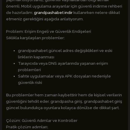
önemli. Mobil uygulama arayanlar için güvenli indirme rehberi
de hazırladım:
grandpashabet indir
kullanırken nelere dikkat
etmeniz gerektiğini aşağıda anlatıyorum.
Problem: Erişim Engeli ve Güvenlik Endişeleri
Sıklıkla karşılaşılan problemler:
grandpashabet güncel adres değişiklikleri ve eski
linklerin kapanması
Tarayıcıda veya DNS ayarlarında yaşanan erişim
problemleri
Sahte uygulamalar veya APK dosyaları nedeniyle
güvenlik riski
Bu problemler hem zaman kaybettirir hem de kişisel verilerin
güvenliğini tehdit eder. grandpasha giriş, grandpashabet giriş
güncel bulundukça oyunlara kolayca dönülse de dikkat şart.
Çözüm: Güvenli Adımlar ve Kontroller
Pratik çözüm adımları: