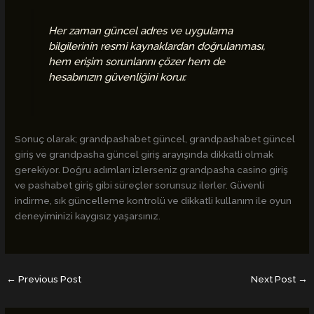
Her zaman güncel adres ve uygulama
bilgilerinin resmi kaynaklardan doğrulanması,
hem erişim sorunlarını çözer hem de
hesabınızın güvenliğini korur.
Sonuç olarak; grandpashabet güncel, grandpashabet güncel
giriş ve grandpasha güncel giriş arayışında dikkatli olmak
gerekiyor. Doğru adımları izlerseniz grandpasha casino giriş
ve pashabet giriş gibi süreçler sorunsuz ilerler. Güvenli
indirme, sık güncelleme kontrolü ve dikkatli kullanım ile oyun
deneyiminizi kaygısız yaşarsınız.
←
Previous Post
Next Post
→