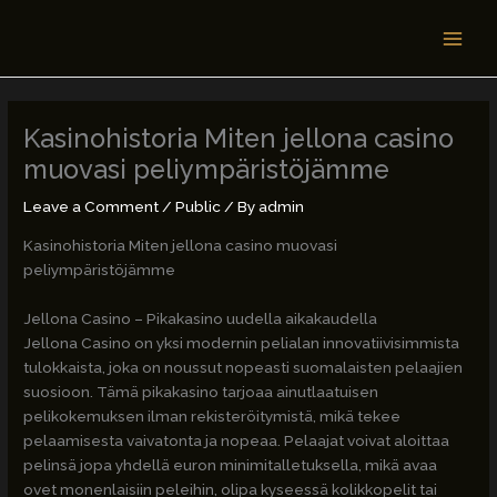
Skip
MAI
to
MEN
content
Kasinohistoria Miten jellona casino
muovasi peliympäristöjämme
Leave a Comment
/
Public
/ By
admin
Kasinohistoria Miten jellona casino muovasi
peliympäristöjämme
Jellona Casino – Pikakasino uudella aikakaudella
Jellona Casino on yksi modernin pelialan innovatiivisimmista
tulokkaista, joka on noussut nopeasti suomalaisten pelaajien
suosioon. Tämä pikakasino tarjoaa ainutlaatuisen
pelikokemuksen ilman rekisteröitymistä, mikä tekee
pelaamisesta vaivatonta ja nopeaa. Pelaajat voivat aloittaa
pelinsä jopa yhdellä euron minimitalletuksella, mikä avaa
ovet monenlaisiin peleihin, olipa kyseessä kolikkopelit tai