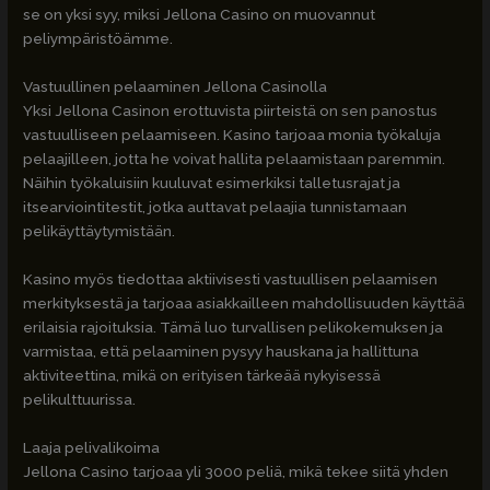
se on yksi syy, miksi Jellona Casino on muovannut
peliympäristöämme.
Vastuullinen pelaaminen Jellona Casinolla
Yksi Jellona Casinon erottuvista piirteistä on sen panostus
vastuulliseen pelaamiseen. Kasino tarjoaa monia työkaluja
pelaajilleen, jotta he voivat hallita pelaamistaan paremmin.
Näihin työkaluisiin kuuluvat esimerkiksi talletusrajat ja
itsearviointitestit, jotka auttavat pelaajia tunnistamaan
pelikäyttäytymistään.
Kasino myös tiedottaa aktiivisesti vastuullisen pelaamisen
merkityksestä ja tarjoaa asiakkailleen mahdollisuuden käyttää
erilaisia rajoituksia. Tämä luo turvallisen pelikokemuksen ja
varmistaa, että pelaaminen pysyy hauskana ja hallittuna
aktiviteettina, mikä on erityisen tärkeää nykyisessä
pelikulttuurissa.
Laaja pelivalikoima
Jellona Casino tarjoaa yli 3000 peliä, mikä tekee siitä yhden