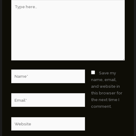
Type
here..
Name*
Save my
name, email,
and website in
this browser for
Email*
the next time I
comment.
Website