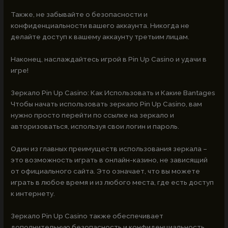
Также, не забывайте о безопасности и
конфиденциальности вашего аккаунта. Никогда не
делайте доступ к вашему аккаунту третьим лицам.
Наконец, наслаждайтесь игрой в Pin Up Casino и удачи в
игре!
Зеркало Pin Up Casino: Как Использовать и Какие Вantages
Чтобы начать использовать зеркало Pin Up Casino, вам
нужно просто перейти по ссылке на зеркало и
авторизоваться, используя свои логин и пароль.
Один из главных преимуществ использования зеркала –
это возможность играть в онлайн-казино, не зависящий
от официального сайта. Это означает, что вы можете
играть в любое время и из любого места, где есть доступ
к интернету.
Зеркало Pin Up Casino также обеспечивает
дополнительную безопасность и конфиденциальность