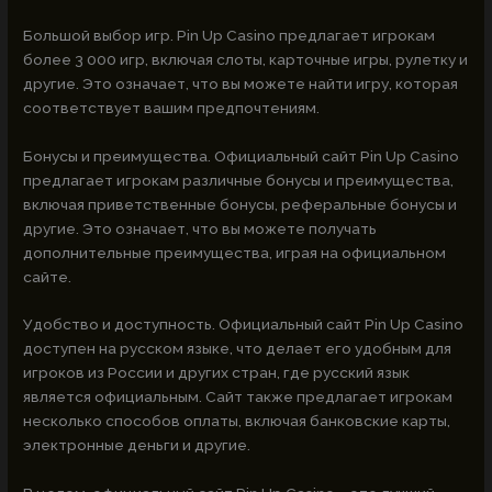
Большой выбор игр. Pin Up Casino предлагает игрокам
более 3 000 игр, включая слоты, карточные игры, рулетку и
другие. Это означает, что вы можете найти игру, которая
соответствует вашим предпочтениям.
Бонусы и преимущества. Официальный сайт Pin Up Casino
предлагает игрокам различные бонусы и преимущества,
включая приветственные бонусы, реферальные бонусы и
другие. Это означает, что вы можете получать
дополнительные преимущества, играя на официальном
сайте.
Удобство и доступность. Официальный сайт Pin Up Casino
доступен на русском языке, что делает его удобным для
игроков из России и других стран, где русский язык
является официальным. Сайт также предлагает игрокам
несколько способов оплаты, включая банковские карты,
электронные деньги и другие.