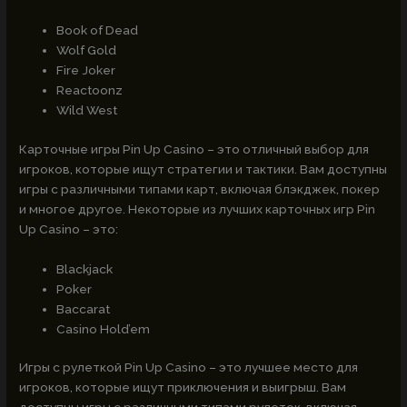
Book of Dead
Wolf Gold
Fire Joker
Reactoonz
Wild West
Карточные игры Pin Up Casino – это отличный выбор для
игроков, которые ищут стратегии и тактики. Вам доступны
игры с различными типами карт, включая блэкджек, покер
и многое другое. Некоторые из лучших карточных игр Pin
Up Casino – это:
Blackjack
Poker
Baccarat
Casino Hold’em
Игры с рулеткой Pin Up Casino – это лучшее место для
игроков, которые ищут приключения и выигрыш. Вам