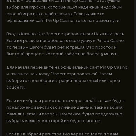
В целом, официальный сайт Pin Up Casino – это лучший
выбор для игроков, которые ищут надежный и удобный
способ играть в онлайн-казино. Если вы ищете
официальный сайт Pin Up Casino, то вы на правом пути.
Вход в Казино: Как Зарегистрироваться и Начать Играть
Если вы решили попробовать свою удачу в Pin Up Casino,
то первым шагом будет регистрация. Это простой и
быстрый процесс, который займет не более 5 минут.
Для начала перейдите на официальный сайт Pin Up Casino
и кликните на кнопку “Зарегистрироваться”. Затем
выберите способ регистрации: через email или через
соцсети.
Если вы выбрали регистрацию через email, то вам будет
предложено ввести свои личные данные, такие как имя,
фамилия, email и пароль. Вам также будет предложено
выбрать валюту, в которой вы будете играть.
Если вы выбрали регистрацию через соцсети, то вам