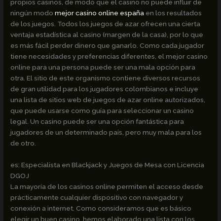
propios casinos, de modo que el casino no puede influir de
ningún modo
mejor casino online españa
en los resultados
de los juegos. Todos los juegos de azar ofrecen una cierta
ventaja estadística al casino (margen de la casa), por lo que
es más fácil perder dinero que ganarlo. Como cada jugador
tiene necesidades y preferencias diferentes, el mejor casino
online para una persona puede ser una mala opción para
otra. El sitio de este organismo contiene diversos recursos
de gran utilidad para los jugadores colombianos e incluye
una lista de sitios web de juegos de azar online autorizados,
que puede usarse como guía para seleccionar un casino
legal. Un casino puede ser una opción fantástica para
jugadores de un determinado país, pero muy mala para los
de otro.
es: Especialista en Blackjack y Juegos de Mesa con Licencia
DGOJ
La mayoría de los casinos online permiten el acceso desde
prácticamente cualquier dispositivo con navegador y
conexión a internet. Como consideramos que es básico
elegir un buen casino, hemos elaborado una lista con los