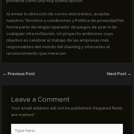
presenta como una muy buena opción.
Al enviar tu dirección de correo electrónico, aceptas
nuestros Términos y condiciones y Política de privacidad No
forma parte de ningún operador de juegos de azar ni de
cualquier otra institución. Un proyecto ambicioso cuyo
objetivo es celebrar el trabajo de las empresas más
responsables del mundo del iGaming y ofrecerles el
reconocimiento que merecen.
←
Previous Post
Next Post
→
Leave a Comment
Your email address will not be published.
Required fields
are marked
*
Type
here..