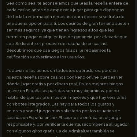
Sea como sea, te aconsejamos que leas la reseña entera de
cada casino antes de empezar a jugar para que dispongas
de toda la información necesaria para decidir si se trata de
una buena opción para ti. Los casinos de gran tamaño suelen
ser más seguros, ya que tienen ingresos altos que les
permiten pagar cualquier tipo de ganancia, por elevada que
sea. Si durante el proceso de reseña de un casino
descubrimos que usa juegos falsos, le rebajamos la
calificación y advertimos a los usuarios.
Todavía no los tienes en todos los operadores, pero en
nuestra reseña sobre casinos con keno online puedes ver
dónde jugar gratis y por dinero real. En los mejores bingos
online en España las partidas son muy dinámicas, por no
hablar de que los premios son mayores y que hay versiones
con botes integrados. Las hay para todos los gustos y
colores y son el juego más solicitado por los usuarios de
casinos en España online. El casino se enfoca en el juego
responsable y, por verificar la cuenta, recompensa al jugador
con algunos giros gratis. La de AdmiralBet también se