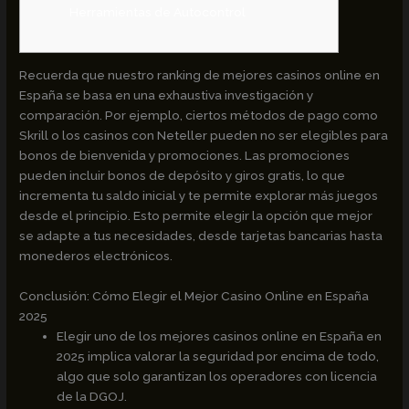
Herramientas de Autocontrol
Recuerda que nuestro ranking de mejores casinos online en
España se basa en una exhaustiva investigación y
comparación. Por ejemplo, ciertos métodos de pago como
Skrill o los casinos con Neteller pueden no ser elegibles para
bonos de bienvenida y promociones. Las promociones
pueden incluir bonos de depósito y giros gratis, lo que
incrementa tu saldo inicial y te permite explorar más juegos
desde el principio. Esto permite elegir la opción que mejor
se adapte a tus necesidades, desde tarjetas bancarias hasta
monederos electrónicos.
Conclusión: Cómo Elegir el Mejor Casino Online en España
2025
Elegir uno de los mejores casinos online en España en
2025 implica valorar la seguridad por encima de todo,
algo que solo garantizan los operadores con licencia
de la DGOJ.