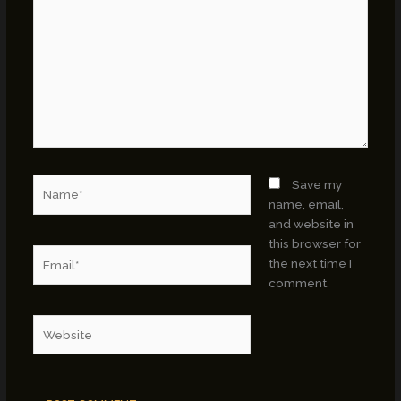
Name*
Save my
name, email,
and website in
this browser for
Email*
the next time I
comment.
Website