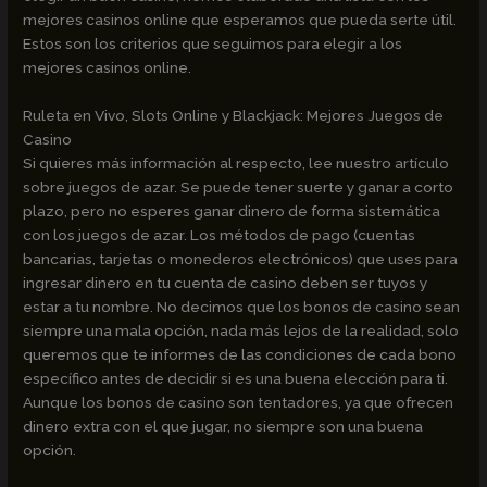
mejores casinos online que esperamos que pueda serte útil.
Estos son los criterios que seguimos para elegir a los
mejores casinos online.
Ruleta en Vivo, Slots Online y Blackjack: Mejores Juegos de
Casino
Si quieres más información al respecto, lee nuestro artículo
sobre juegos de azar. Se puede tener suerte y ganar a corto
plazo, pero no esperes ganar dinero de forma sistemática
con los juegos de azar. Los métodos de pago (cuentas
bancarias, tarjetas o monederos electrónicos) que uses para
ingresar dinero en tu cuenta de casino deben ser tuyos y
estar a tu nombre. No decimos que los bonos de casino sean
siempre una mala opción, nada más lejos de la realidad, solo
queremos que te informes de las condiciones de cada bono
específico antes de decidir si es una buena elección para ti.
Aunque los bonos de casino son tentadores, ya que ofrecen
dinero extra con el que jugar, no siempre son una buena
opción.